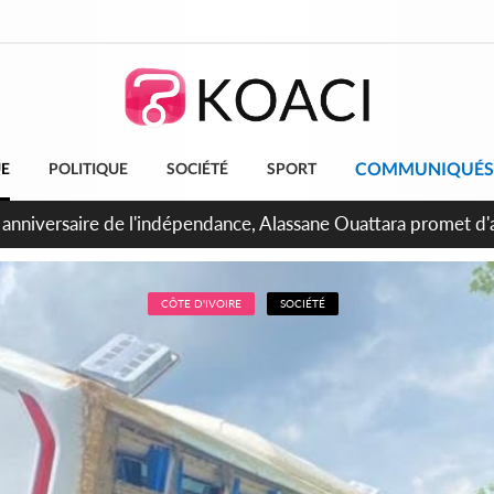
COMMUNIQUÉS
UE
POLITIQUE
SOCIÉTÉ
SPORT
bidjan, Amadou Oury Bah admire le modèle ivoirien et veut s'e
 la Guinée
CÔTE D'IVOIRE
SOCIÉTÉ