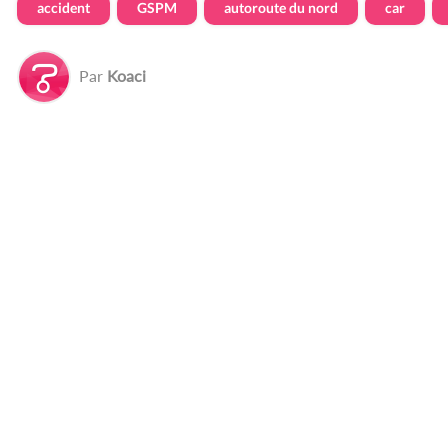
accident
GSPM
autoroute du nord
car
Par
Koaci