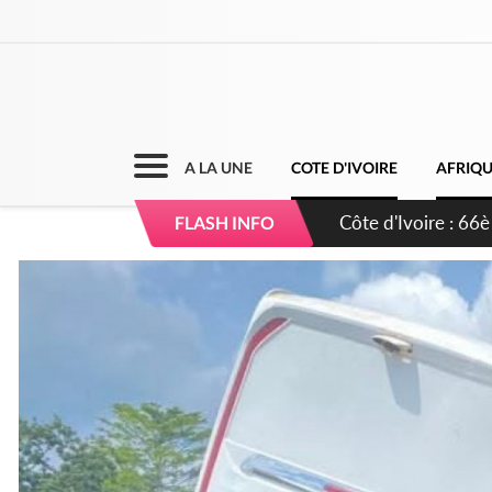
A LA UNE
COTE D'IVOIRE
AFRIQ
Côte d'Ivoire : À A
FLASH INFO
développement de