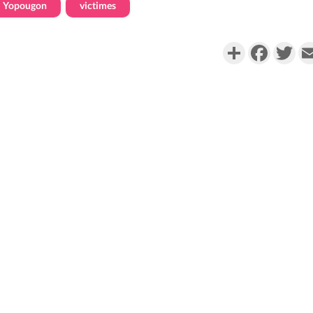
Yopougon
victimes
Partager
Faceboo
Twi