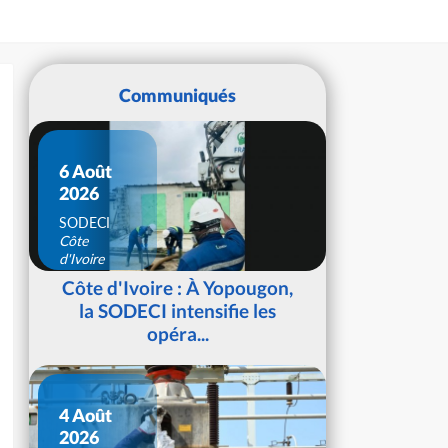
Communiqués
6 Août
2026
SODECI
Côte
d'Ivoire
Côte d'Ivoire : À Yopougon,
la SODECI intensifie les
opéra...
4 Août
2026