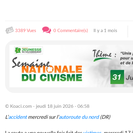
3389 Vues
0 Commentaire(s)
Il y a 1 mois
© Koaci.com - jeudi 18 juin 2026 - 06:58
L’
accident
mercredi sur l’
autoroute du nord
(DR)
La route a une nouvelle fois fait des
victimes
, mercredi 17 j