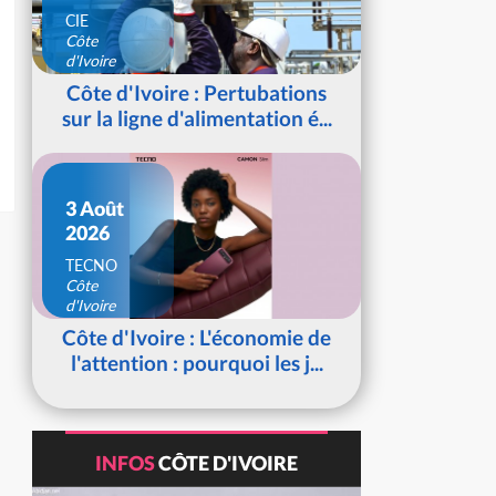
CIE
Côte
d'Ivoire
Côte d'Ivoire : Pertubations
sur la ligne d'alimentation é...
3 Août
2026
TECNO
Côte
d'Ivoire
Côte d'Ivoire : L'économie de
l'attention : pourquoi les j...
INFOS
CÔTE D'IVOIRE