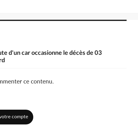
oute d'un car occasionne le décès de 03
rd
ommenter ce contenu.
votre compte