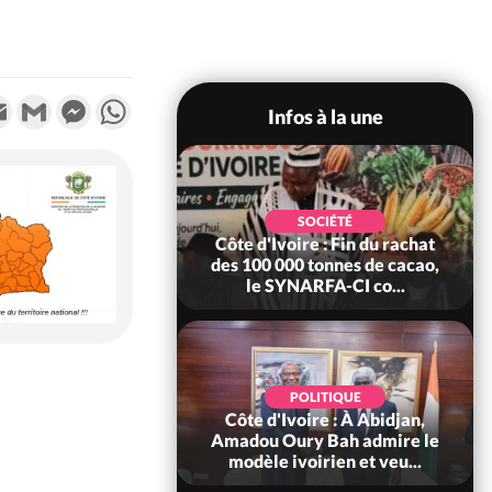
k
tter
Email
Gmail
Messenger
WhatsApp
Infos à la une
POLITIQUE
SOCIÉTÉ
re : Fête nationale,
Côte d'Ivoire : Fin du rachat
Ouattara accorde
des 100 000 tonnes de cacao,
âce à 4 661...
le SYNARFA-CI co...
POLITIQUE
d'Ivoire : 66è
POLITIQUE
versaire de
Côte d'Ivoire : À Abidjan,
ndance, Alassane
Amadou Oury Bah admire le
ara prome...
modèle ivoirien et veu...