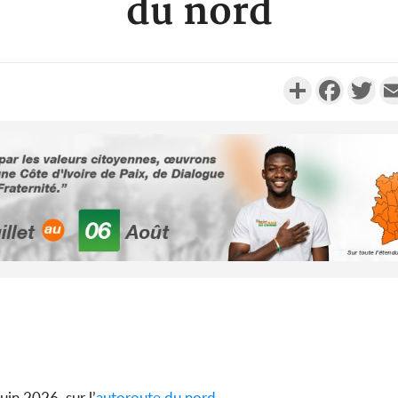
du nord
Partager
Faceboo
Twi
Côte d'Ivoi
Alassane 
la gr
Côte 
anni
l'indépe
Ouatt
uin 2026, sur l’
autoroute du nord
.