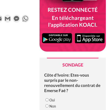
RESTEZ CONNECTÉ
k
tter
Email
Gmail
Messenger
WhatsApp
En téléchargeant
l'application KOACI.
SONDAGE
Côte d'Ivoire: Etes-vous
surpris par le non-
renouvellement du contrat de
Emerse Faé ?
Oui
Non