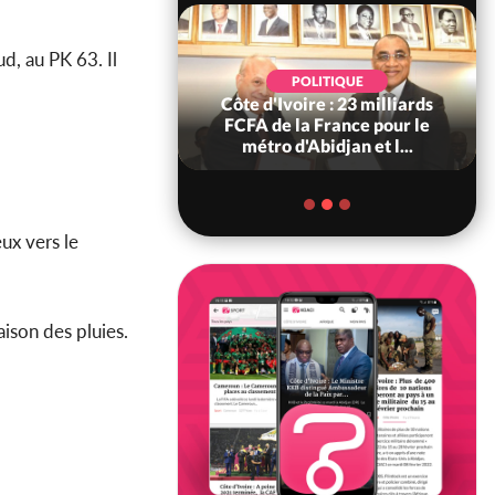
d, au PK 63. Il
POLITIQUE
POLITIQUE
re : Décrispation ?
Côte d'Ivoire : 23 milliards
ou Traoré ex
FCFA de la France pour le
 de Soro a recou...
métro d'Abidjan et l...
ieux vers le
aison des pluies.