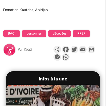
Donatien Kautcha, Abidjan
BACI
personnes
décédées
PPEF
Partager
Facebook
Twitter
Email
Gmail
Par
Koaci
Messenger
WhatsApp
Infos à la une