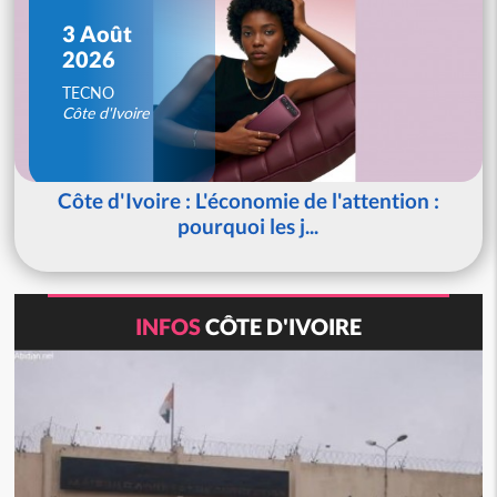
3 Août
2026
TECNO
Côte d'Ivoire
Côte d'Ivoire : L'économie de l'attention :
pourquoi les j...
INFOS
CÔTE D'IVOIRE