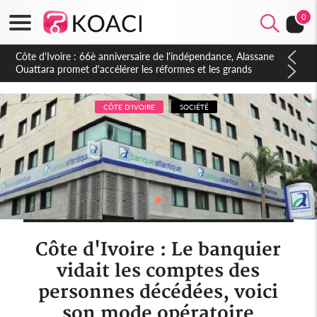
0
Côte d'Ivoire : À Abidjan, Amadou Oury Bah admire le modèle
ivoirien et veut s'en inspirer pour accélérer le développement
de la Guinée
CÔTE D'IVOIRE
SOCIÉTÉ
Côte d'Ivoire : Le banquier
vidait les comptes des
personnes décédées, voici
son mode opératoire