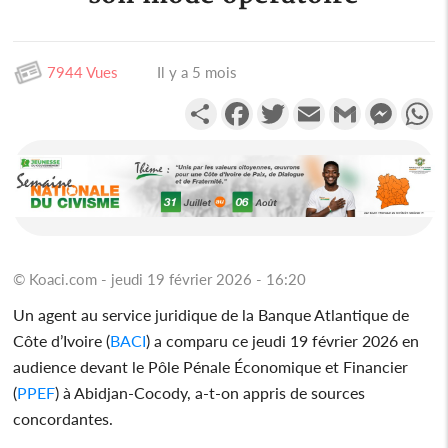
7944 Vues
Il y a 5 mois
Partager
Facebook
Twitter
Email
Gmail
Messen
W
© Koaci.com - jeudi 19 février 2026 - 16:20
Un agent au service juridique de la Banque Atlantique de
Côte d’Ivoire (
BACI
) a comparu ce jeudi 19 février 2026 en
audience devant le Pôle Pénale Économique et Financier
(
PPEF
) à Abidjan-Cocody, a-t-on appris de sources
concordantes.