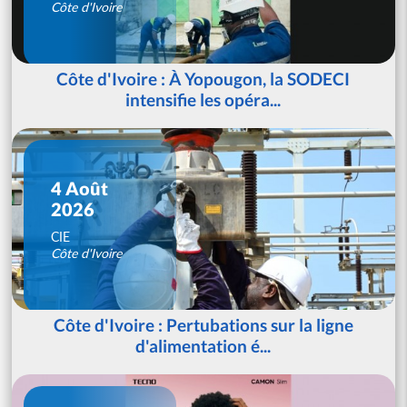
Côte d'Ivoire
Côte d'Ivoire : À Yopougon, la SODECI
intensifie les opéra...
4 Août
2026
CIE
Côte d'Ivoire
Côte d'Ivoire : Pertubations sur la ligne
d'alimentation é...