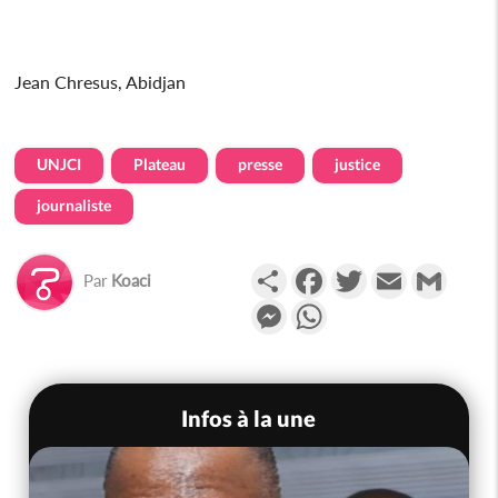
Jean Chresus, Abidjan
UNJCI
Plateau
presse
justice
journaliste
Partager
Facebook
Twitter
Email
Gmail
Par
Koaci
Messenger
WhatsApp
Infos à la une