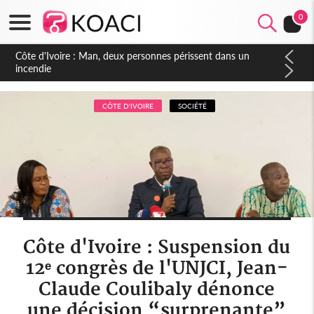
0
Côte d'Ivoire : Séileu, la célébration de la fête nationale
transformée en vaste campagne contre les produits
dépigmentants dangereux
CÔTE D'IVOIRE
SOCIÉTÉ
Côte d'Ivoire : Suspension du
12ᵉ congrès de l'UNJCI, Jean-
Claude Coulibaly dénonce
une décision “surprenante”