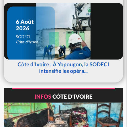
6 Août
2026
SODECI
Côte d'Ivoire
Côte d'Ivoire : À Yopougon, la SODECI
intensifie les opéra...
INFOS
CÔTE D'IVOIRE