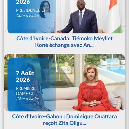
2026
PRESIDENCE CI
Côte d'Ivoire
Côte d'Ivoire-Canada: Tiémoko Meyliet
Koné échange avec An...
7 Août
2026
PREMIERE
DAME CI
Côte d'Ivoire
Côte d'Ivoire-Gabon : Dominique Ouattara
reçoit Zita Oligu...