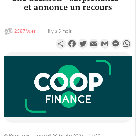
et annonce un recours
2587 Vues
Il y a 5 mois
Partager
Facebook
Twitter
Email
Gmail
Messen
W
© Koaci.com - vendredi 20 février 2026 - 14:33