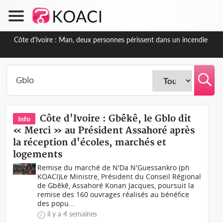
Côte d'Ivoire : Séileu, la célébration de la fête nationale transformée
vaste campagne contre les produits dépigmentants dangereux
Côte d'Ivoire : Gbêkê, le Gblo dit
Info
« Merci » au Président Assahoré après
la réception d'écoles, marchés et
logements
Remise du marché de N'Da N'Guessankro (ph
KOACI)Le Ministre, Président du Conseil Régional
de Gbêkê, Assahoré Konan Jacques, poursuit la
remise des 160 ouvrages réalisés au bénéfice
des popu...
il y a 4 semaines