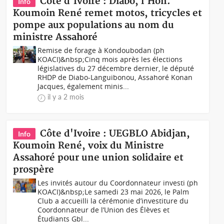
Côte d'Ivoire : Diabo, l'Hon.
Info
Koumoin René remet motos, tricycles et
pompe aux populations au nom du
ministre Assahoré
Remise de forage à Kondoubodan (ph
KOACI)&nbsp;Cinq mois après les élections
législatives du 27 décembre dernier, le député
RHDP de Diabo-Languibonou, Assahoré Konan
Jacques, également minis...
il y a 2 mois
Côte d'Ivoire : UEGBLO Abidjan,
Info
Koumoin René, voix du Ministre
Assahoré pour une union solidaire et
prospère
Les invités autour du Coordonnateur investi (ph
KOACI)&nbsp;Le samedi 23 mai 2026, le Palm
Club a accueilli la cérémonie d’investiture du
Coordonnateur de l’Union des Élèves et
Étudiants Gbl...