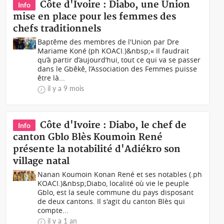
Côte d'Ivoire : Diabo, une Union
Info
mise en place pour les femmes des
chefs traditionnels
Baptême des membres de l'Union par Dre
Mariame Koné (ph KOACI.)&nbsp;« Il faudrait
qu’à partir d’aujourd’hui, tout ce qui va se passer
dans le Gbêkê, l’Association des Femmes puisse
être là...
il y a 9 mois
Côte d'Ivoire : Diabo, le chef de
Info
canton Gblo Blès Koumoin René
présente la notabilité d'Adiékro son
village natal
Nanan Koumoin Konan René et ses notables (.ph
KOACI.)&nbsp;Diabo, localité où vie le peuple
Gblo, est la seule commune du pays disposant
de deux cantons. Il s'agit du canton Blès qui
compte...
il y a 1 an