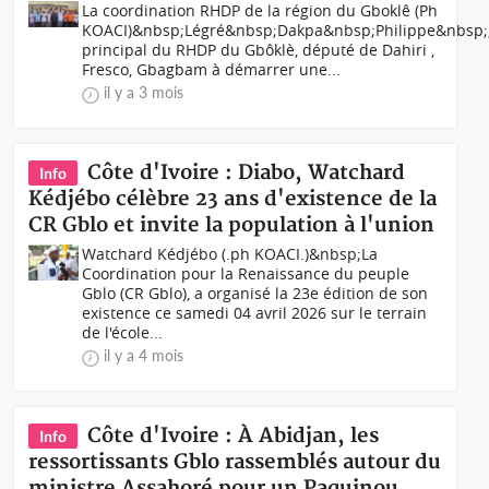
La coordination RHDP de la région du Gboklê (Ph
KOACI)&nbsp;Légré&nbsp;Dakpa&nbsp;Philippe&nbsp;
principal du RHDP du Gbôklè, député de Dahiri ,
Fresco, Gbagbam à démarrer une...
il y a 3 mois
Côte d'Ivoire : Diabo, Watchard
Info
Kédjébo célèbre 23 ans d'existence de la
CR Gblo et invite la population à l'union
Watchard Kédjébo (.ph KOACI.)&nbsp;La
Coordination pour la Renaissance du peuple
Gblo (CR Gblo), a organisé la 23e édition de son
existence ce samedi 04 avril 2026 sur le terrain
de l'école...
il y a 4 mois
Côte d'Ivoire : À Abidjan, les
Info
ressortissants Gblo rassemblés autour du
ministre Assahoré pour un Paquinou