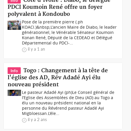
Côte d'Ivoire : Diabo, le délégué
Info
PDCI Koumoin René offre un foyer
polyvalent à Kondoubo
Pose de la première pierre (.ph
KOACI.)&nbsp;L'ancien Maire de Diabo, le leader
générationnel, le Vénérable Sénateur Koumoin
Konan René, Député de la CEDEAO et Délégué
Départemental du PDCI-...
il y a 1 an
Togo : Changement à la tête de
Info
l'église des AD, Rév Adadé Ayi élu
nouveau président
Le pasteur Adadé Ayi (ph)Le Conseil général de
l’Eglise des Assemblées de Dieu (AD) au Togo a
élu un nouveau président national en la
personne du Révérend pasteur Adadé Ayi
Migbloessan.L’éle...
il y a 2 ans