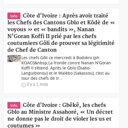
Côte d'Ivoire : Après avoir traité
Info
les Chefs des Cantons Gblo et Kôdè de «
voyous » et « bandits », Nanan
N'Goran Koffi II prié par les chefs
coutumiers Gôli de prouver sa légitimité
de Chef de Canton
Les chefs Gôli ce mercredi à Bodokro (ph
KOACI)&nbsp;La fronde contre Nanan N'Goran
Koffi II s’étend. Après le Gblo (Diabo-
Languibonou) et le Walèbo (Sakassou), c’est au
tour des chefs de tr...
il y a 1 mois
Côte d'Ivoire : Gbêkê, les chefs
Info
Gblo au Ministre Assahoré, « Un décret
ne donne pas le droit de violer les us et
coutumes »