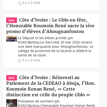
il y a 2 mois
Côte d'Ivoire : Le Gblo en fête,
Info
l'Honorable Koumoin René sacre la 1ère
promo d'élèves d'Ahougnanfoutou
Le Député et les élèves primés (ph
KOACI)&nbsp;Le mercredi 20 mai 2026 restera
une date marquante pour Ahougnanfoutou. Le
collège de proximité de la localité a célébré la
sortie de sa toute...
il y a 2 mois
Côte d'Ivoire : Réinvesti au
Info
Parlement de la CEDEAO à Abuja, l'Hon.
Koumoin Konan René, « Cette
distinction est celle du peuple Gblo »
Prestation de serment (ph
KOACI)&nbsp;L’Honorable Koumoin Konan René,