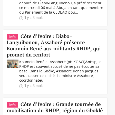
député de Diabo-Languibonou, a prêté serment
ce mercredi 06 mai à Abuja en tant que membre
du Parlement de la CEDEAO pou...
il y a 3 mois
Côte d'Ivoire : Diabo-
Info
Languibonou, Assahoré présente
Koumoin René aux militants RHDP, qui
promet du renfort
Koumoin René et Assahoré (ph KOACI)&nbsp;Le
RHDP est souvent accusé de ne pas écouter sa
base. Dans le Gbêkê, Assahoré Konan Jacques
veut casser ce cliché. Le ministre Assahoré,
coordonnateu...
il y a 3 mois
Côte d'Ivoire : Grande tournée de
Info
mobilisation du RHDP, région du Gboklê