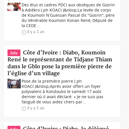
Des élus et cadres PDCI aux obsèques de Gosrin
à Adiékro (.ph KOACI.)&nbsp;La levée de corps
de Koumoin N'Guessan Pascal dit "Gosrin", père
du Vénérable Koumoin Konan René, Député de
la CEDE...
il y a 1 an
Côte d'Ivoire : Diabo, Koumoin
Info
René le représentant de Tidjane Thiam
dans le Gblo pose la première pierre de
l'église d'un village
Pose de la première pierre (.ph
KOACI.)&nbsp;Après avoir offert un foyer
polyvalent à Kondoubo le samedi 17 août
dernier où il avait déclaré: « Je ne suis pas
fatigué de vous aidez chers par...
il y a 1 an