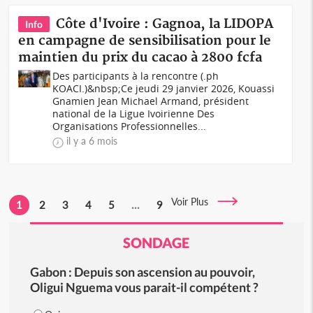
Côte d'Ivoire : Gagnoa, la LIDOPA
Info
en campagne de sensibilisation pour le
maintien du prix du cacao à 2800 fcfa
Des participants à la rencontre (.ph
KOACI.)&nbsp;Ce jeudi 29 janvier 2026, Kouassi
Gnamien Jean Michael Armand, président
national de la Ligue Ivoirienne Des
Organisations Professionnelles...
il y a 6 mois
Voir Plus
1
2
3
4
5
...
9
SONDAGE
Gabon : Depuis son ascension au pouvoir,
Oligui Nguema vous parait-il compétent ?