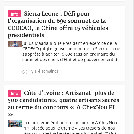
Sierra Leone : Défi pour
Info
l'organisation du 69e sommet de la
CEDEAO, la Chine offre 15 véhicules
présidentiels
Julius Maada Bio, le Président en exercice de la
CEDEAO (ph)Le gouvernement de la Sierra Leone
s’apprête à abriter le 69e session ordinaire du
sommet des chefs d'État et de gouvernement de
l...
il y a 4 semaines
Côte d'Ivoire : Artisanat, plus de
Info
500 candidatures, quatre artisans sacrés
au terme du concours « A ChezNou PI
»
La cinquième édition du concours « A ChezNou
PI », placée sous le thème « Les trésors de nos
régions », s'est achevée ce jeudi 2 juillet 2026 à