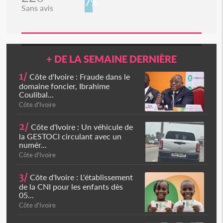
7%
Sans avis
+ DE LA SEMAINE DERNIÈRE
1/
Côte d'Ivoire : Fraude dans le
domaine foncier, Ibrahime
Coulibal...
Côte d'Ivoire
2/
Côte d'Ivoire : Un véhicule de
la GESTOCI circulant avec un
numér...
Côte d'Ivoire
3/
Côte d'Ivoire : L'établissement
de la CNI pour les enfants dès
05...
Côte d'Ivoire