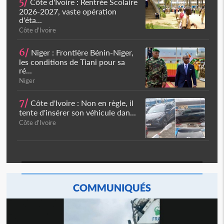
5/
Côte d'Ivoire : Rentrée Scolaire
2026-2027, vaste opération
d'éta...
Côte d'Ivoire
6/
Niger : Frontière Bénin-Niger,
les conditions de Tiani pour sa
ré...
Niger
7/
Côte d'Ivoire : Non en règle, il
tente d'insérer son véhicule dan...
Côte d'Ivoire
COMMUNIQUÉS