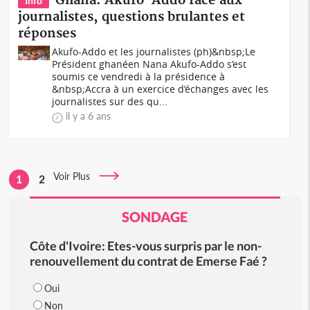
Ghana: Akufo-Addo face aux
Info
journalistes, questions brulantes et
réponses
Akufo-Addo et les journalistes (ph)&nbsp;Le
Président ghanéen Nana Akufo-Addo s’est
soumis ce vendredi à la présidence à
&nbsp;Accra à un exercice d’échanges avec les
journalistes sur des qu...
il y a 6 ans
Voir Plus
1
2
SONDAGE
Côte d'Ivoire: Etes-vous surpris par le non-
renouvellement du contrat de Emerse Faé ?
Oui
Non