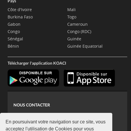
Pays
Côte d'Ivoire
Mali
Burkina Faso
Togo
Gabon
Cameroun
Congo
Congo (RDC)
Sénégal
Guinée
Bénin
Guinée Equatorial
Télécharger l'application KOACI
NOUS CONTACTER
contact@koaci.com
koaci@yahoo.fr
En poursuivant votre navigation sur ce site, vous
+225 07 08 85 52 93
acceptez l'utilisation de Cookies pour vous