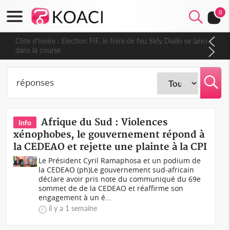
0
Côte d'Ivoire : Election FIF, le frère de feu Sidy Diallo se lance
dans la course
Afrique du Sud : Violences
Info
xénophobes, le gouvernement répond à
la CEDEAO et rejette une plainte à la CPI
Le Président Cyril Ramaphosa et un podium de
la CEDEAO (ph)Le gouvernement sud-africain
déclare avoir pris note du communiqué du 69e
sommet de de la CEDEAO et réaffirme son
engagement à un é...
il y a 1 semaine