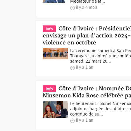
Médiateur de la...
il y a 4 mois
Côte d'Ivoire : Présidentie
Info
envisage un plan d'action 2024-
violence en octobre
La cérémonie samedi à San Pe
Toungara , a animé une confére
samedi 22 mars 20...
il y a 1 an
Côte d'Ivoire : Nommée D
Info
Ninsemon Kida Rose célébrée p
Le lieutenant-colonel Ninsemo
adjointe chargée des affaires a
continue de su...
il y a 1 an