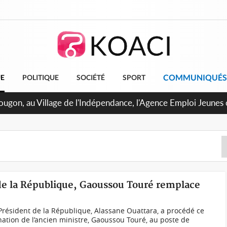
COMMUNIQUÉS
UE
POLITIQUE
SOCIÉTÉ
SPORT
U de Treichville, après la fronde, les agents contractuels obt
 arriérés du SMIG 2023
 de la République, Gaoussou Touré remplace
résident de la République, Alassane Ouattara, a procédé ce
ation de l’ancien ministre, Gaoussou Touré, au poste de