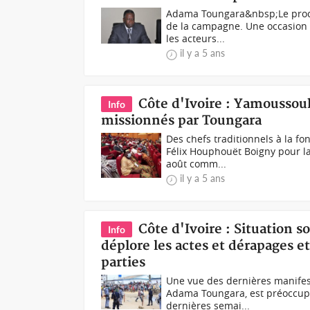
Adama Toungara&nbsp;Le proces
de la campagne. Une occasion 
les acteurs...
il y a 5 ans
Côte d'Ivoire : Yamoussouk
Info
missionnés par Toungara
Des chefs traditionnels à la 
Félix Houphouët Boigny pour l
août comm...
il y a 5 ans
Côte d'Ivoire : Situation s
Info
déplore les actes et dérapages 
parties
Une vue des dernières manifes
Adama Toungara, est préoccupé 
dernières semai...