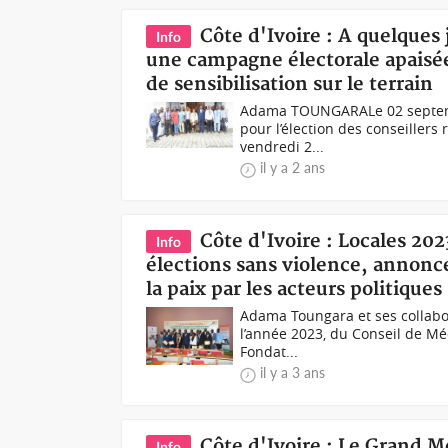
Côte d'Ivoire : A quelques
Info
une campagne électorale apaisée,
de sensibilisation sur le terrain
Adama TOUNGARALe 02 septembre
pour l’élection des conseillers
vendredi 2...
il y a 2 ans
Côte d'Ivoire : Locales 20
Info
élections sans violence, annonc
la paix par les acteurs politiques
Adama Toungara et ses collabo
l’année 2023, du Conseil de Médi
Fondat...
il y a 3 ans
Côte d'Ivoire : Le Grand 
Info