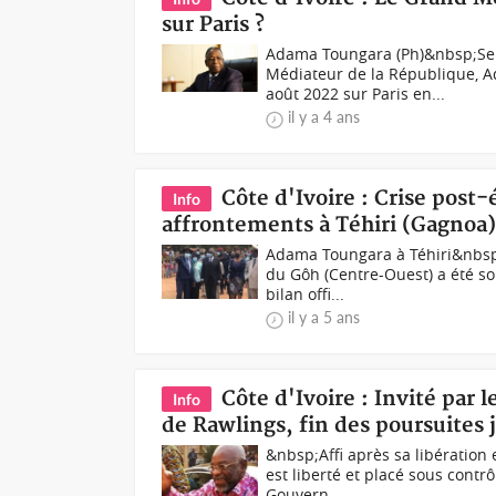
sur Paris ?
Adama Toungara (Ph)&nbsp;Sel
Médiateur de la République, 
août 2022 sur Paris en...
il y a 4 ans
Côte d'Ivoire : Crise post-
Info
affrontements à Téhiri (Gagnoa
Adama Toungara à Téhiri&nbsp;
du Gôh (Centre-Ouest) a été sou
bilan offi...
il y a 5 ans
Côte d'Ivoire : Invité par
Info
de Rawlings, fin des poursuites j
&nbsp;Affi après sa libératio
est liberté et placé sous contrôl
Gouvern...