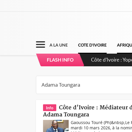
A LA UNE
COTE D'IVOIRE
AFRIQ
Côte d'Ivoire : CH
FLASH INFO
direction sur les
Côte d'Ivoire : Médiateur
Info
Adama Toungara
Gaoussou Touré (Ph)&nbsp;Le P
mardi 10 mars 2026, à la nomin