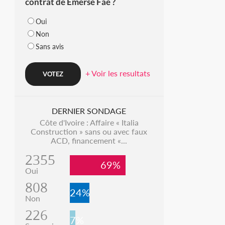
contrat de Emerse Faé ?
Oui
Non
Sans avis
+ Voir les resultats
DERNIER SONDAGE
Côte d'Ivoire : Affaire « Italia
Construction » sans ou avec faux
ACD, financement «...
2355
69%
Oui
808
24%
Non
226
7%