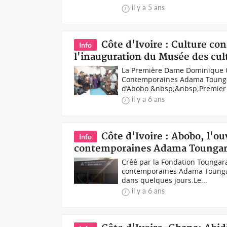
il y a 5 ans
Côte d'Ivoire : Culture c
Info
l'inauguration du Musée des cu
La Première Dame Dominique O
Contemporaines Adama Tounga
d’Abobo.&nbsp;&nbsp;Premier é
il y a 6 ans
Côte d'Ivoire : Abobo, l'ou
Info
contemporaines Adama Toungar
Créé par la Fondation Toungara 
contemporaines Adama Toungara
dans quelques jours.Le...
il y a 6 ans