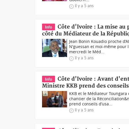
il y a 5 ans
Côte d'Ivoire : La mise au
Info
côté du Médiateur de la Républi
Jean Bonin Kouadio proche d’Af
N'guessan et moi-même pour le
mercredi le Méd...
il y a 5 ans
Côte d'Ivoire : Avant d'ent
Info
Ministre KKB prend des conseil
KKB et le Médiateur Toungara 
chantier de la Réconciliation&
prend conseils d’usa...
il y a 5 ans