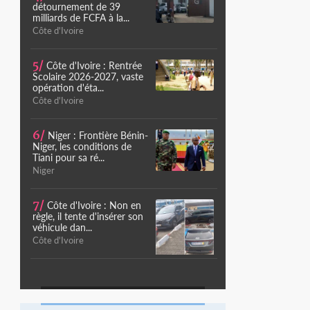
détournement de 39
milliards de FCFA à la...
Côte d'Ivoire
5/
Côte d'Ivoire : Rentrée
Scolaire 2026-2027, vaste
opération d'éta...
Côte d'Ivoire
6/
Niger : Frontière Bénin-
Niger, les conditions de
Tiani pour sa ré...
Niger
7/
Côte d'Ivoire : Non en
règle, il tente d'insérer son
véhicule dan...
Côte d'Ivoire