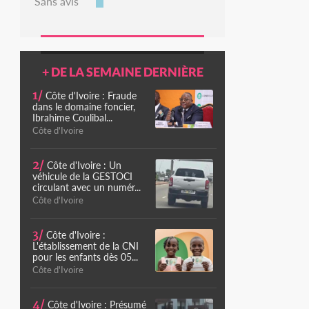
Sans avis
+ DE LA SEMAINE DERNIÈRE
1/
Côte d'Ivoire : Fraude
dans le domaine foncier,
Ibrahime Coulibal...
Côte d'Ivoire
2/
Côte d'Ivoire : Un
véhicule de la GESTOCI
circulant avec un numér...
Côte d'Ivoire
3/
Côte d'Ivoire :
L'établissement de la CNI
pour les enfants dès 05...
Côte d'Ivoire
4/
Côte d'Ivoire : Présumé