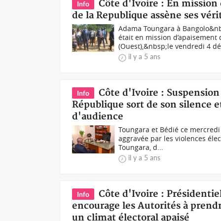
Côte d'Ivoire : En missio
Info
de la Republique assène ses véri
Adama Toungara à Bangolo&nb
était en mission d’apaisemen
(Ouest),&nbsp;le vendredi 4 dé
il y a 5 ans
Côte d'Ivoire : Suspension
Info
République sort de son silence et
d'audience
Toungara et Bédié ce mercredi 
aggravée par les violences éle
Toungara, d...
il y a 5 ans
Côte d'Ivoire : Présidenti
Info
encourage les Autorités à prend
un climat électoral apaisé