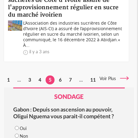
sucrières de Côte d'Ivoire assure de
l'approvisionnement régulier en sucre
du marché ivoirien
L’Association des industries sucrières de Côte
d’Ivoire (AIS-CI) a assuré de l’approvisionnement
régulier en sucre du marché ivoirien, selon un
communiqué, le 16 décembre 2022 à Abidjan.«
À...
il y a 3 ans
Voir Plus
1
...
3
4
5
6
7
...
11
SONDAGE
Gabon : Depuis son ascension au pouvoir,
Oligui Nguema vous parait-il compétent ?
Oui
Non