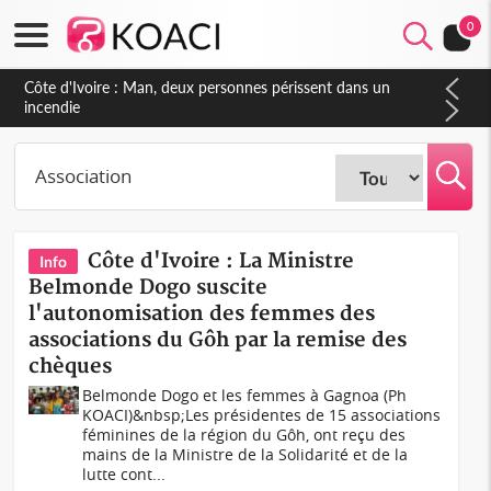
0
Côte d'Ivoire : Séileu, la célébration de la fête nationale
transformée en vaste campagne contre les produits
dépigmentants dangereux
Côte d'Ivoire : La Ministre
Info
Belmonde Dogo suscite
l'autonomisation des femmes des
associations du Gôh par la remise des
chèques
Belmonde Dogo et les femmes à Gagnoa (Ph
KOACI)&nbsp; Les présidentes de 15 associations
féminines de la région du Gôh, ont reçu des
mains de la Ministre de la Solidarité et de la
lutte cont...