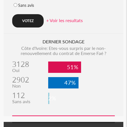
Sans avis
+ Voir les resultats
DERNIER SONDAGE
Côte d'Ivoire: Etes-vous surpris par le non-
renouvellement du contrat de Emerse Faé ?
3128
51%
Oui
2902
47%
Non
112
2%
Sans avis