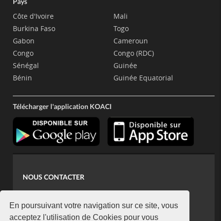
Pays
Côte d'Ivoire
Mali
Burkina Faso
Togo
Gabon
Cameroun
Congo
Congo (RDC)
Sénégal
Guinée
Bénin
Guinée Equatorial
Télécharger l'application KOACI
NOUS CONTACTER
contact@koaci.com
koaci@yahoo.fr
En poursuivant votre navigation sur ce site, vous
+225 07 08 85 52 93
acceptez l'utilisation de Cookies pour vous