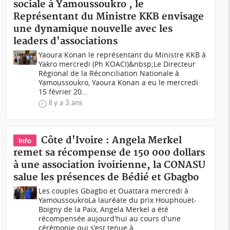
sociale à Yamoussoukro , le
Représentant du Ministre KKB envisage
une dynamique nouvelle avec les
leaders d'associations
Yaoura Konan le représentant du Ministre KKB à
Yakro mercredi (Ph KOACI)&nbsp;Le Directeur
Régional de la Réconciliation Nationale à
Yamoussoukro, Yaoura Konan a eu le mercredi
15 février 20...
il y a 3 ans
Côte d'Ivoire : Angela Merkel
Info
remet sa récompense de 150 000 dollars
à une association ivoirienne, la CONASU
salue les présences de Bédié et Gbagbo
Les couples Gbagbo et Ouattara mercredi à
YamoussoukroLa lauréate du prix Houphouët-
Boigny de la Paix, Angela Merkel a été
récompensée aujourd'hui au cours d'une
cérémonie qui s'est tenue à...