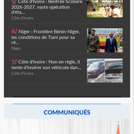
5/
Côte d'Ivoire : Rentrée Scolaire
2026-2027, vaste opération
d'éta...
Côte d'Ivoire
6/
Niger : Frontière Bénin-Niger,
les conditions de Tiani pour sa
ré...
Niger
7/
Côte d'Ivoire : Non en règle, il
tente d'insérer son véhicule dan...
Côte d'Ivoire
COMMUNIQUÉS