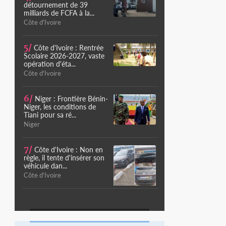
détournement de 39
milliards de FCFA à la...
Côte d'Ivoire
5/
Côte d'Ivoire : Rentrée
Scolaire 2026-2027, vaste
opération d'éta...
Côte d'Ivoire
6/
Niger : Frontière Bénin-
Niger, les conditions de
Tiani pour sa ré...
Niger
7/
Côte d'Ivoire : Non en
règle, il tente d'insérer son
véhicule dan...
Côte d'Ivoire