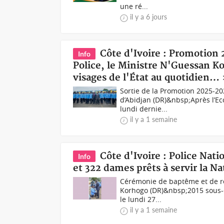
une ré...
il y a 6 jours
Côte d'Ivoire : Promotion 
Info
Police, le Ministre N'Guessan Koff
visages de l'État au quotidien…
Sortie de la Promotion 2025-202
d’Abidjan (DR)&nbsp;Après l’Ec
lundi dernie...
il y a 1 semaine
Côte d'Ivoire : Police Nat
Info
et 322 dames prêts à servir la N
Cérémonie de baptême et de rem
Korhogo (DR)&nbsp;2015 sous-o
le lundi 27...
il y a 1 semaine