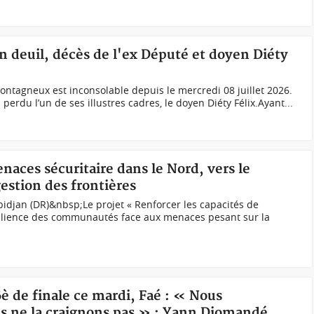
en deuil, décès de l'ex Député et doyen Diéty
montagneux est inconsolable depuis le mercredi 08 juillet 2026.
 perdu l’un de ses illustres cadres, le doyen Diéty Félix.Ayant...
naces sécuritaire dans le Nord, vers le
estion des frontières
idjan (DR)&nbsp;Le projet « Renforcer les capacités de
ésilience des communautés face aux menaces pesant sur la
6è de finale ce mardi, Faé : « Nous
us ne la craignons pas » ; Yann Diomandé