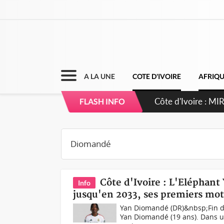
A LA UNE
COTE D'IVOIRE
AFRIQ
Côte d'Ivoire : I
FLASH INFO
Côte d'Ivoire : L'Eléphant
Info
jusqu'en 2033, ses premiers mot
Yan Diomandé (DR)&nbsp;Fin du f
Yan Diomandé (19 ans). Dans 