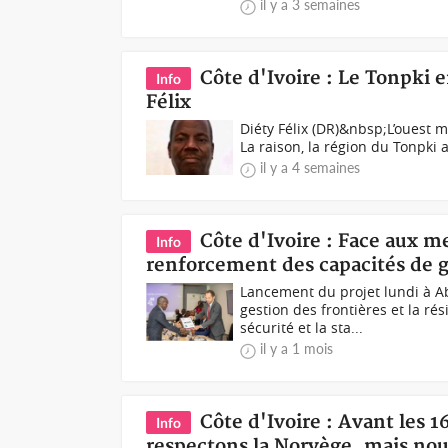
il y a 3 semaines
Côte d'Ivoire : Le Tonpki 
Info
Félix
Diéty Félix (DR)&nbsp;L’ouest 
La raison, la région du Tonpki a
il y a 4 semaines
Côte d'Ivoire : Face aux me
Info
renforcement des capacités de g
Lancement du projet lundi à Ab
gestion des frontières et la r
sécurité et la sta...
il y a 1 mois
Côte d'Ivoire : Avant les 1
Info
respectons la Norvège, mais no