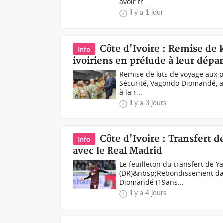
avoir tr...
il y a 1 jour
Côte d'Ivoire : Remise de 
Info
ivoiriens en prélude à leur dépar
Remise de kits de voyage aux pè
Sécurité, Vagondo Diomandé, a p
à la r...
il y a 3 jours
Côte d'Ivoire : Transfert
Info
avec le Real Madrid
Le feuilleton du transfert de 
(DR)&nbsp;Rebondissement dans l
Diomandé (19ans...
il y a 4 jours