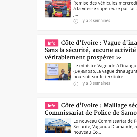
Remise des véhicules mercredi 
à la vitesse supérieure par l’a
j...
il y a 3 semaines
Côte d'Ivoire : Vague d'i
Info
Sans la sécurité, aucune activit
véritablement prospérer »
Le ministre Vagondo à l’inaug
(DR)&nbsp;La vague d’inaugura
poursuit sur le territoire...
il y a 3 semaines
Côte d'Ivoire : Maillage s
Info
Commissariat de Police de Sam
Le nouveau Commissariat de Pol
Sécurité, Vagondo Diomandé, a p
nouveau Co...