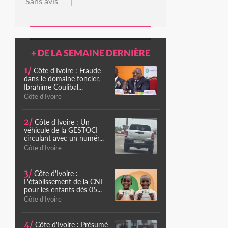
Sans avis
+ DE LA SEMAINE DERNIÈRE
1/
Côte d'Ivoire : Fraude
dans le domaine foncier,
Ibrahime Coulibal...
Côte d'Ivoire
2/
Côte d'Ivoire : Un
véhicule de la GESTOCI
circulant avec un numér...
Côte d'Ivoire
3/
Côte d'Ivoire :
L'établissement de la CNI
pour les enfants dès 05...
Côte d'Ivoire
4/
Côte d'Ivoire : Présumé