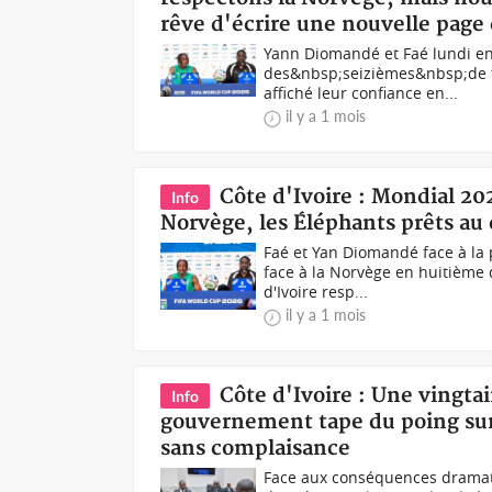
rêve d'écrire une nouvelle page 
Yann Diomandé et Faé lundi e
des&nbsp;seizièmes&nbsp;de fi
affiché leur confiance en...
il y a 1 mois
Côte d'Ivoire : Mondial 20
Info
Norvège, les Éléphants prêts au
Faé et Yan Diomandé face à la 
face à la Norvège en huitième 
d'Ivoire resp...
il y a 1 mois
Côte d'Ivoire : Une vingtai
Info
gouvernement tape du poing sur
sans complaisance
Face aux conséquences dramatiq