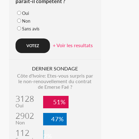
parait-il compétent ?
Oui
Non
Sans avis
+ Voir les resultats
DERNIER SONDAGE
Côte d'Ivoire: Etes-vous surpris par
le non-renouvellement du contrat
de Emerse Faé ?
3128
51%
Oui
2902
47%
Non
112
2%