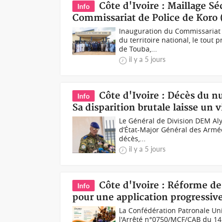
Côte d'Ivoire : Maillage S
Info
Commissariat de Police de Koro 
Inauguration du Commissariat d
du territoire national, le tou
de Touba,...
il y a 5 jours
Côte d'Ivoire : Décès du n
Info
Sa disparition brutale laisse u
Le Général de Division DEM Aly
d’État-Major Général des Armées
décès,...
il y a 5 jours
Côte d'Ivoire : Réforme de
Info
pour une application progressive
La Confédération Patronale Uni
l'Arrêté n°0750/MCF/CAB du 14 