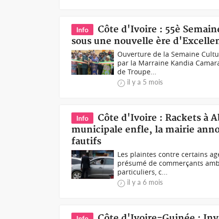
Côte d'Ivoire : 55è Semain
Info
sous une nouvelle ère d'Excelle
Ouverture de la Semaine Cultur
par la Marraine Kandia Camara 
de Troupe...
il y a 5 mois
Côte d'Ivoire : Rackets à A
Info
municipale enfle, la mairie ann
fautifs
Les plaintes contre certains ag
présumé de commerçants ambula
particuliers, c...
il y a 6 mois
Côte d'Ivoire-Guinée : I
Info