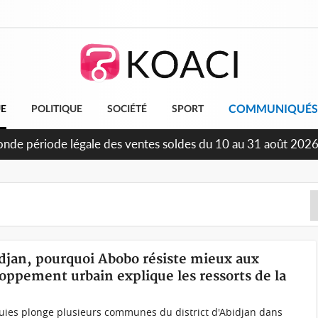
COMMUNIQUÉS
UE
POLITIQUE
SOCIÉTÉ
SPORT
6 ans d'Indépendance, Affi au Chef de l'Etat : « Le moment est
sement »
bidjan, pourquoi Abobo résiste mieux aux
oppement urbain explique les ressorts de la
uies plonge plusieurs communes du district d'Abidjan dans