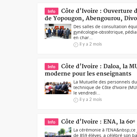
Côte d'Ivoire : Ouverture 
Info
de Yopougon, Abengourou, Divo,
Des salles de consultation équ
gynécologie-obstétrique, pédiat
en char...
il y a 2 mois
Côte d'Ivoire : Daloa, la
Info
moderne pour les enseignants
La Mutuelle des personnels du 
technique de Côte d’Ivoire (MU
le vendredi...
il y a 2 mois
Côte d'Ivoire : ENA, la 6
Info
La cérémonie à l’ENA&nbsp;ce 
de 859 élèves, a célébré son ba