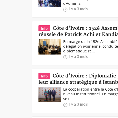
d’Adminis...
il y a 3 mois
Côte d'Ivoire : 152è Assem
Info
réussie de Patrick Achi et Kandi
En marge de la 152e Assemblée 
délégation ivoirienne, conduite
diplomatique re...
il y a 3 mois
Côte d'Ivoire : Diplomatie
Info
leur alliance stratégique à Istan
La coopération entre la Côte d’
niveau institutionnel. En marg
se ti...
il y a 3 mois