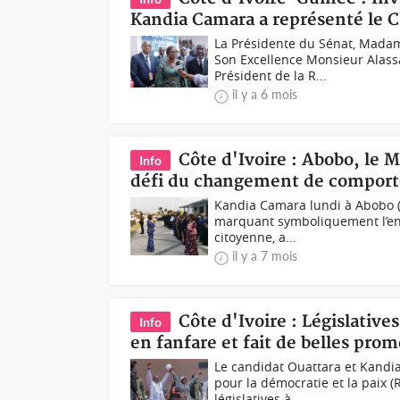
Kandia Camara a représenté le Ch
La Présidente du Sénat, Madam
Son Excellence Monsieur Alass
Président de la R...
il y a 6 mois
Côte d'Ivoire : Abobo, le 
Info
défi du changement de comport
Kandia Camara lundi à Abobo (
marquant symboliquement l’ent
citoyenne, a...
il y a 7 mois
Côte d'Ivoire : Législativ
Info
en fanfare et fait de belles pro
Le candidat Ouattara et Kand
pour la démocratie et la paix 
législatives à...