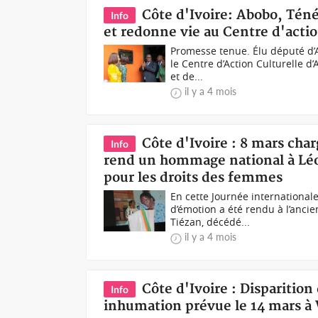
Côte d'Ivoire: Abobo, Tén
Info
et redonne vie au Centre d'actio
Promesse tenue. Élu député d’A
le Centre d’Action Culturelle 
et de...
il y a 4 mois
Côte d'Ivoire : 8 mars cha
Info
rend un hommage national à Léop
pour les droits des femmes
En cette Journée internationa
d’émotion a été rendu à l’anci
Tiézan, décédé...
il y a 4 mois
Côte d'Ivoire : Disparition
Info
inhumation prévue le 14 mars à 