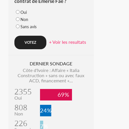
contrat de Emerse Faé ?
Oui
Non
Sans avis
+ Voir les resultats
DERNIER SONDAGE
Côte d'Ivoire : Affaire « Italia
Construction » sans ou avec faux
ACD, financement «...
2355
69%
Oui
808
24%
Non
226
7%