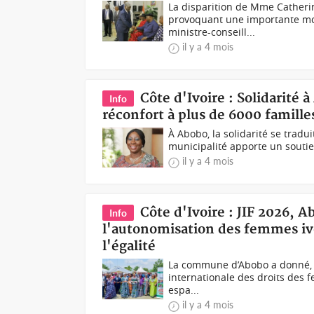
La disparition de Mme Catherin
provoquant une importante mob
ministre-conseill...
il y a 4 mois
Côte d'Ivoire : Solidarité
Info
réconfort à plus de 6000 famille
À Abobo, la solidarité se tradui
municipalité apporte un soutien
il y a 4 mois
Côte d'Ivoire : JIF 2026, A
Info
l'autonomisation des femmes ivoi
l'égalité
La commune d’Abobo a donné, je
internationale des droits des fe
espa...
il y a 4 mois