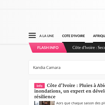
A LA UNE
COTE D'IVOIRE
AFRIQ
Côte d'Ivoire : 6
FLASH INFO
courageux d'apai
Côte d'Ivoire : Pluies à A
Info
inondations, un expert en dével
résilience
Aors que chaque saison des pl