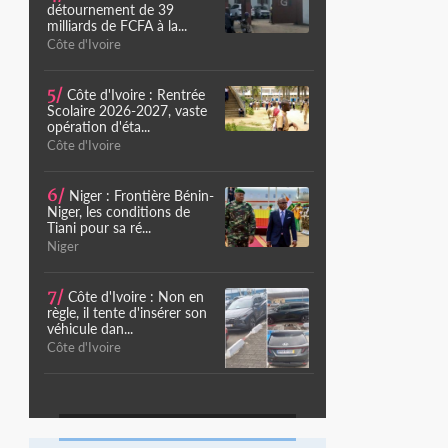
détournement de 39
milliards de FCFA à la...
Côte d'Ivoire
5/
Côte d'Ivoire : Rentrée
Scolaire 2026-2027, vaste
opération d'éta...
Côte d'Ivoire
6/
Niger : Frontière Bénin-
Niger, les conditions de
Tiani pour sa ré...
Niger
7/
Côte d'Ivoire : Non en
règle, il tente d'insérer son
véhicule dan...
Côte d'Ivoire