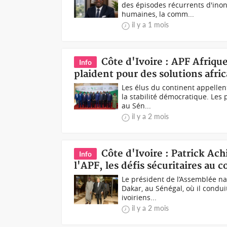
des épisodes récurrents d'inon
humaines, la comm...
il y a 1 mois
Côte d'Ivoire : APF Afriqu
Info
plaident pour des solutions afri
Les élus du continent appellen
la stabilité démocratique. Les
au Sén...
il y a 2 mois
Côte d'Ivoire : Patrick Ac
Info
l'APF, les défis sécuritaires au 
Le président de l’Assemblée nat
Dakar, au Sénégal, où il condu
ivoiriens...
il y a 2 mois