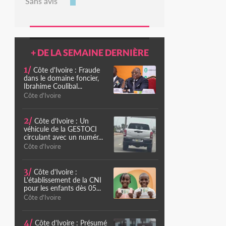
Sans avis
+ DE LA SEMAINE DERNIÈRE
1/
Côte d'Ivoire : Fraude
dans le domaine foncier,
Ibrahime Coulibal...
Côte d'Ivoire
2/
Côte d'Ivoire : Un
véhicule de la GESTOCI
circulant avec un numér...
Côte d'Ivoire
3/
Côte d'Ivoire :
L'établissement de la CNI
pour les enfants dès 05...
Côte d'Ivoire
4/
Côte d'Ivoire : Présumé