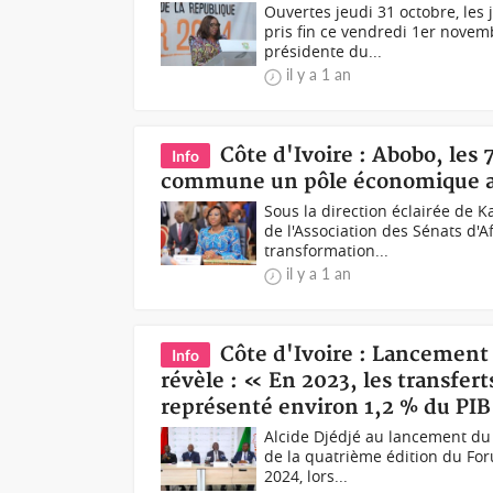
Ouvertes jeudi 31 octobre, les
pris fin ce vendredi 1er novem
présidente du...
il y a 1 an
Côte d'Ivoire : Abobo, les 
Info
commune un pôle économique a
Sous la direction éclairée de 
de l'Association des Sénats d'
transformation...
il y a 1 an
Côte d'Ivoire : Lancement 
Info
révèle : « En 2023, les transfert
représenté environ 1,2 % du PI
Alcide Djédjé au lancement d
de la quatrième édition du For
2024, lors...