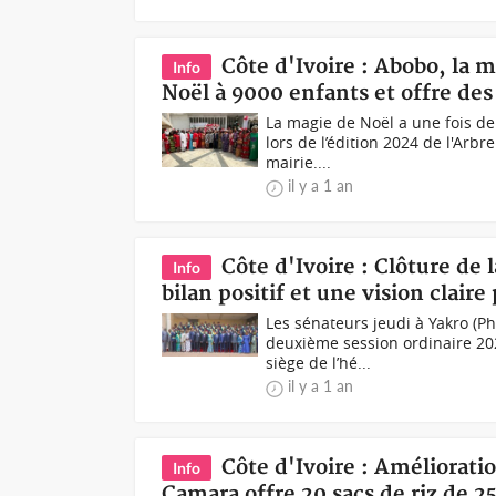
Côte d'Ivoire : Abobo, la 
Info
Noël à 9000 enfants et offre d
La magie de Noël a une fois d
lors de l’édition 2024 de l'Arb
mairie....
il y a 1 an
Côte d'Ivoire : Clôture de
Info
bilan positif et une vision clair
Les sénateurs jeudi à Yakro (P
deuxième session ordinaire 202
siège de l’hé...
il y a 1 an
Côte d'Ivoire : Améliorati
Info
Camara offre 20 sacs de riz de 2