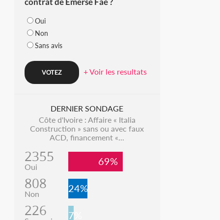
contrat de Emerse Faé ?
Oui
Non
Sans avis
+ Voir les resultats
DERNIER SONDAGE
Côte d'Ivoire : Affaire « Italia
Construction » sans ou avec faux
ACD, financement «...
2355
69%
Oui
808
24%
Non
226
7%