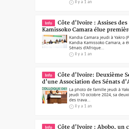
il y a 1 an
Côte d'Ivoire : Assises de
Info
Kamissoko Camara élue première
Kandia Camara jeudi à Yakro (
Kandia Kamissoko Camara, a ét
Sénats d'Afrique...
il y a 1 an
Côte d'Ivoire: Deuxième Se
Info
d'une Association des Sénats d'
La photo de famille jeudi à Yak
jeudi 10 octobre 2024, sa deux
des trava...
il y a 1 an
Côte d'Ivoire : Abobo, un
Info