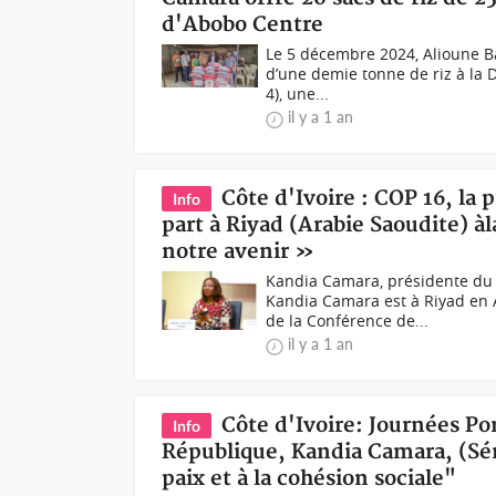
d'Abobo Centre
Le 5 décembre 2024, Alioune Ba
d’une demie tonne de riz à la 
4), une...
il y a 1 an
Côte d'Ivoire : COP 16, la
Info
part à Riyad (Arabie Saoudite) à
notre avenir »
Kandia Camara, présidente du
Kandia Camara est à Riyad en 
de la Conférence de...
il y a 1 an
Côte d'Ivoire: Journées Por
Info
République, Kandia Camara, (Sénat
paix et à la cohésion sociale"