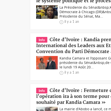
le système politique et le proce
La Présidente du Sénat&nbsp;K
Démocrate à Chicago (DR)&nbsp
Présidente du Sénat, Ma...
il y a 1 an
Côte d'Ivoire : Kandia pre
Info
International des Leaders aux Et
Convention du Parti Démocrate
Kandia Camara et l’opposant G
présidente du Sénat&nbsp;de C
le lundi 19 Août 20...
il y a 1 an
Côte d'Ivoire : Fermeture 
Info
l'opération ira à son terme pou
souhaité par Kandia Camara »
La mairie d'Abobo a lancé, ce m