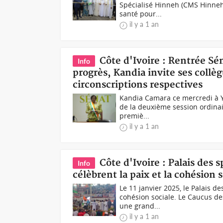
Spécialisé Hinneh (CMS Hinneh)
santé pour...
il y a 1 an
Côte d'Ivoire : Rentrée Sén
Info
progrès, Kandia invite ses collèg
circonscriptions respectives
Kandia Camara ce mercredi à Y
de la deuxième session ordinair
premiè...
il y a 1 an
Côte d'Ivoire : Palais des 
Info
célèbrent la paix et la cohésion s
Le 11 janvier 2025, le Palais de
cohésion sociale. Le Caucus de
une grand...
il y a 1 an