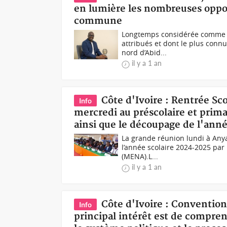
en lumière les nombreuses oppo
commune
Longtemps considérée comme un
attribués et dont le plus conn
nord d’Abid...
il y a 1 an
Côte d'Ivoire : Rentrée Sc
Info
mercredi au préscolaire et prima
ainsi que le découpage de l'ann
La grande réunion lundi à Any
l’année scolaire 2024-2025 par 
(MENA).L...
il y a 1 an
Côte d'Ivoire : Conventio
Info
principal intérêt est de compre