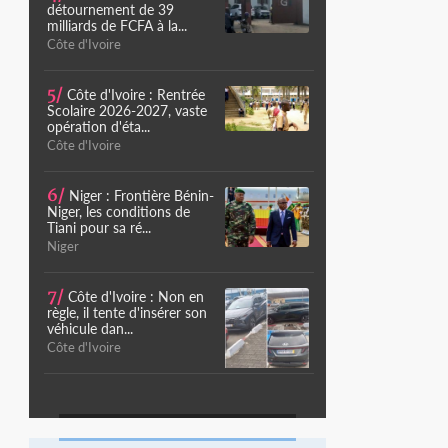
détournement de 39
milliards de FCFA à la...
Côte d'Ivoire
5/
Côte d'Ivoire : Rentrée
Scolaire 2026-2027, vaste
opération d'éta...
Côte d'Ivoire
6/
Niger : Frontière Bénin-
Niger, les conditions de
Tiani pour sa ré...
Niger
7/
Côte d'Ivoire : Non en
règle, il tente d'insérer son
véhicule dan...
Côte d'Ivoire