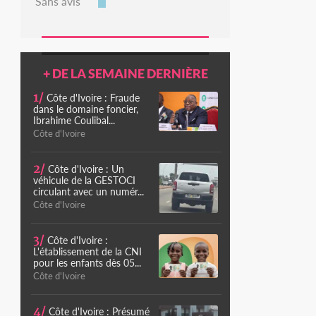
Sans avis
+ DE LA SEMAINE DERNIÈRE
1/
Côte d'Ivoire : Fraude
dans le domaine foncier,
Ibrahime Coulibal...
Côte d'Ivoire
2/
Côte d'Ivoire : Un
véhicule de la GESTOCI
circulant avec un numér...
Côte d'Ivoire
3/
Côte d'Ivoire :
L'établissement de la CNI
pour les enfants dès 05...
Côte d'Ivoire
4/
Côte d'Ivoire : Présumé