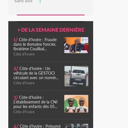
Sans avis
+ DE LA SEMAINE DERNIÈRE
1/
Côte d'Ivoire : Fraude
dans le domaine foncier,
Ibrahime Coulibal...
Côte d'Ivoire
2/
Côte d'Ivoire : Un
véhicule de la GESTOCI
circulant avec un numér...
Côte d'Ivoire
3/
Côte d'Ivoire :
L'établissement de la CNI
pour les enfants dès 05...
Côte d'Ivoire
4/
Côte d'Ivoire : Présumé