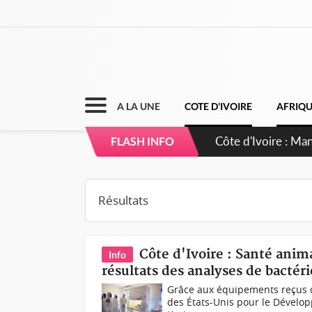
A LA UNE
COTE D'IVOIRE
AFRIQ
Côte d'Ivoire : Sé
FLASH INFO
dépigmentants d
Côte d'Ivoire : Santé anim
Info
résultats des analyses de bacté
Grâce aux équipements reçus de
des États-Unis pour le Dévelop