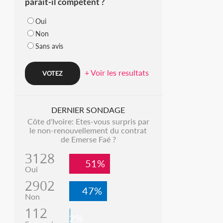
parait-il compétent ?
Oui
Non
Sans avis
+ Voir les resultats
DERNIER SONDAGE
Côte d'Ivoire: Etes-vous surpris par
le non-renouvellement du contrat
de Emerse Faé ?
3128
51%
Oui
2902
47%
Non
112
2%