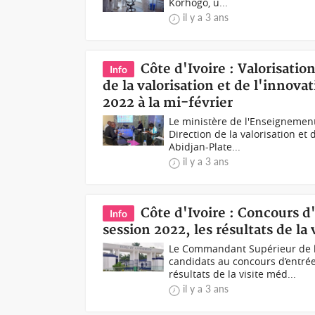
Korhogo, u...
il y a 3 ans
Côte d'Ivoire : Valorisatio
Info
de la valorisation et de l'innov
2022 à la mi-février
Le ministère de l'Enseignement
Direction de la valorisation et 
Abidjan-Plate...
il y a 3 ans
Côte d'Ivoire : Concours d
Info
session 2022, les résultats de la
Le Commandant Supérieur de l
candidats au concours d’entré
résultats de la visite méd...
il y a 3 ans