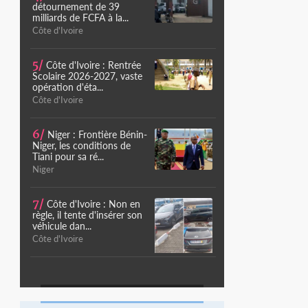
détournement de 39
milliards de FCFA à la...
Côte d'Ivoire
5/
Côte d'Ivoire : Rentrée
Scolaire 2026-2027, vaste
opération d'éta...
Côte d'Ivoire
6/
Niger : Frontière Bénin-
Niger, les conditions de
Tiani pour sa ré...
Niger
7/
Côte d'Ivoire : Non en
règle, il tente d'insérer son
véhicule dan...
Côte d'Ivoire