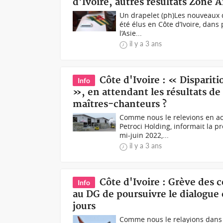
d'Ivoire, autres résultats Zone A
Un drapelet (ph)Les nouveaux d
été élus en Côte d’Ivoire, dans
l’Asie...
il y a 3 ans
Côte d'Ivoire : « Disparit
Info
», en attendant les résultats de
maîtres-chanteurs ?
Comme nous le relevions en ao
Petroci Holding, informait la p
mi-juin 2022,...
il y a 3 ans
Côte d'Ivoire : Grève des 
Info
au DG de poursuivre le dialogue 
jours
Comme nous le relayions dans n