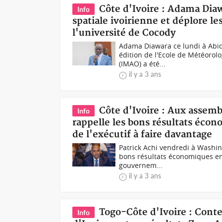
Côte d'Ivoire : Adama Dia
Info
spatiale ivoirienne et déplore l
l'université de Cocody
Adama Diawara ce lundi à Abidj
édition de l'Ecole de Météorol
(IMAO) a été...
il y a 3 ans
Côte d'Ivoire : Aux assemb
Info
rappelle les bons résultats éco
de l'exécutif à faire davantage
Patrick Achi vendredi à Washin
bons résultats économiques enr
gouvernem...
il y a 3 ans
Togo-Côte d'Ivoire : Cont
Info