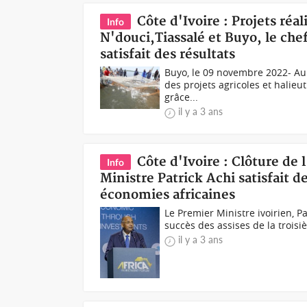
Côte d'Ivoire : Projets réa
Info
N'douci,Tiassalé et Buyo, le ch
satisfait des résultats
Buyo, le 09 novembre 2022- Au 
des projets agricoles et halieut
grâce...
il y a 3 ans
Côte d'Ivoire : Clôture de
Info
Ministre Patrick Achi satisfait d
économies africaines
Le Premier Ministre ivoirien, Pa
succès des assises de la troisiè
il y a 3 ans