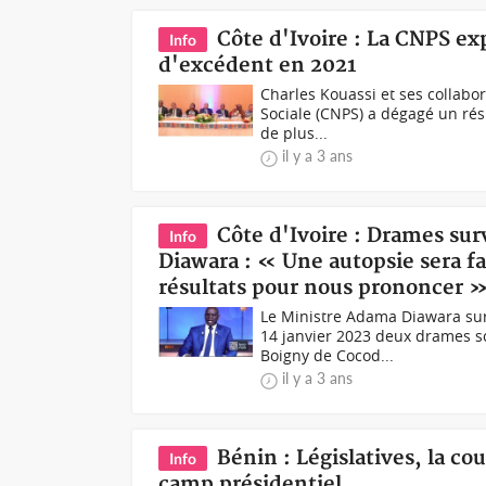
Côte d'Ivoire : La CNPS exp
Info
d'excédent en 2021
Charles Kouassi et ses collabo
Sociale (CNPS) a dégagé un résu
de plus...
il y a 3 ans
Côte d'Ivoire : Drames su
Info
Diawara : « Une autopsie sera fa
résultats pour nous prononcer 
Le Ministre Adama Diawara sur
14 janvier 2023 deux drames s
Boigny de Cocod...
il y a 3 ans
Bénin : Législatives, la co
Info
camp présidentiel