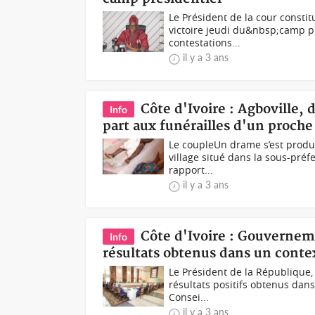
Le Président de la cour constit
victoire jeudi du&nbsp;camp pré
contestations...
il y a 3 ans
Côte d'Ivoire : Agboville,
Info
part aux funérailles d'un proche 
Le coupleUn drame s’est produi
village situé dans la sous-préf
rapport...
il y a 3 ans
Côte d'Ivoire : Gouverneme
Info
résultats obtenus dans un conte
Le Président de la République,
résultats positifs obtenus dans
Consei...
il y a 3 ans