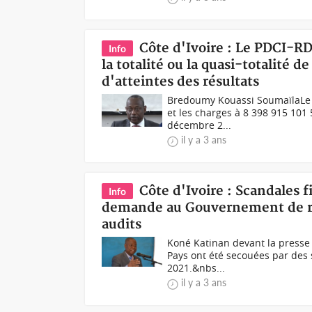
Côte d'Ivoire : Le PDCI-R
Info
la totalité ou la quasi-totalité d
d'atteintes des résultats
Bredoumy Kouassi Soumaïla Le b
et les charges à 8 398 915 101 
décembre 2...
il y a 3 ans
Côte d'Ivoire : Scandales f
Info
demande au Gouvernement de ren
audits
Koné Katinan devant la presse
Pays ont été secouées par des s
2021.&nbs...
il y a 3 ans