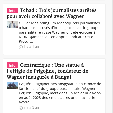
Tchad : Trois journalistes arrêtés
Info
pour avoir collaboré avec Wagner
Olivier Mbaindinguim MonodjiTrois journalistes
tchadiens accusés d'intelligence avec le groupe
paramilitaire russe Wagner ont été écroués à
N'DN'Djamena, a-t-on appris lundi auprès du
Procur...
il y a 1 an
Centrafrique : Une statue à
Info
l'effigie de Prigojine, fondateur de
Wagner inaugurée à Bangui
Evguéni PrigojineUne&nbsp;statue en bronze de
l’ancien chef du groupe paramilitaire Wagner,
Evguéni Prigojine, mort dans un accident d’avion
en août 2023 deux mois après une mutinerie
avorté...
il y a 1 an