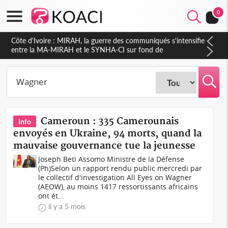
0
Côte d'Ivoire : Indépendance 2026, Thiam plaide pour un
environnement démocratique plus apaisé
Cameroun : 335 Camerounais
Info
envoyés en Ukraine, 94 morts, quand la
mauvaise gouvernance tue la jeunesse
Joseph Beti Assomo Ministre de la Défense
(Ph)Selon un rapport rendu public mercredi par
le collectif d'investigation All Eyes on Wagner
(AEOW), au moins 1417 ressortissants africains
ont ét...
il y a 5 mois