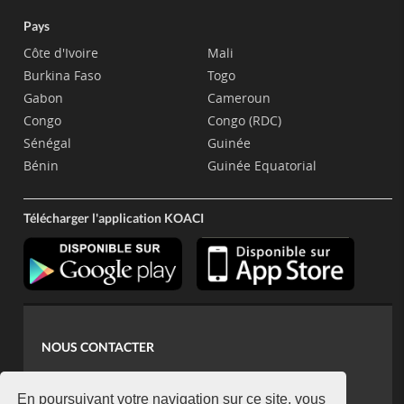
Pays
Côte d'Ivoire
Mali
Burkina Faso
Togo
Gabon
Cameroun
Congo
Congo (RDC)
Sénégal
Guinée
Bénin
Guinée Equatorial
Télécharger l'application KOACI
NOUS CONTACTER
contact@koaci.com
koaci@yahoo.fr
En poursuivant votre navigation sur ce site, vous