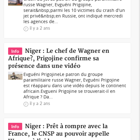
russe Wagner, Evguéni Prigojine,
serait&nbsp;parmi les 10 victimes du crash d'un
jet privé&nbsp;en Russie, ont indiqué mercredi
les agences de...
il y a 2 ans
Niger : Le chef de Wagner en
Info
Afrique?, Prigojine confirme sa
présence dans une vidéo
Evguéni PrigojineLe patron du groupe
paramilitaire russe Wagner, Evguéni Prigojine
est réapparu dans une vidéo depuis le continent
africain.Evgueni Prigojine se trouverait-il en
Afrique ? Da...
il y a 2 ans
Niger : Prêt à rompre avec la
Info
France, le CNSP au pouvoir appelle