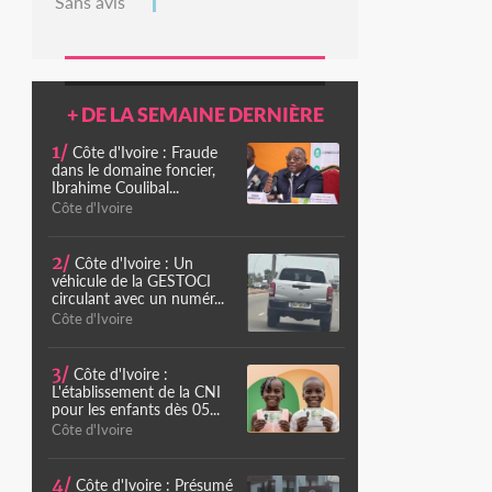
Sans avis
+ DE LA SEMAINE DERNIÈRE
1/
Côte d'Ivoire : Fraude
dans le domaine foncier,
Ibrahime Coulibal...
Côte d'Ivoire
2/
Côte d'Ivoire : Un
véhicule de la GESTOCI
circulant avec un numér...
Côte d'Ivoire
3/
Côte d'Ivoire :
L'établissement de la CNI
pour les enfants dès 05...
Côte d'Ivoire
4/
Côte d'Ivoire : Présumé