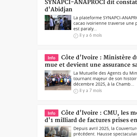
SYNAPCI-ANAPROCI dit constater
d'Abidjan
La plateforme SYNAPCI-ANAPROC
cacao ivoirienne traverse une p
est paraly...
il y a 6 mois
Côte d'Ivoire : Ministère
Info
mue et devient une assurance 
La Mutuelle des Agents du M
tournant majeur de son histoir
décembre 2025, à la Chamb...
il y a 7 mois
Côte d'Ivoire : CMU, les me
Info
d'1 milliard de factures prises e
Depuis avril 2025, la Couvertu
précédent. Hausse spectaculair