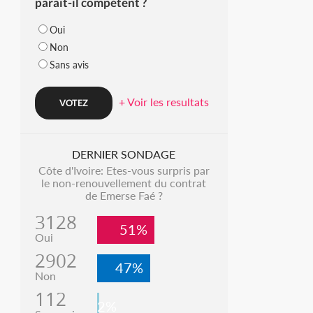
parait-il compétent ?
Oui
Non
Sans avis
+ Voir les resultats
DERNIER SONDAGE
Côte d'Ivoire: Etes-vous surpris par
le non-renouvellement du contrat
de Emerse Faé ?
3128
51%
Oui
2902
47%
Non
112
2%