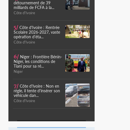
détournement de 39
milliards de FCFA à la...
Côte d'Ivoire
5/
Côte d'Ivoire : Rentrée
Scolaire 2026-2027, vaste
opération d'éta...
Côte d'Ivoire
6/
Niger : Frontière Bénin-
Niger, les conditions de
Tiani pour sa ré...
Niger
7/
Côte d'Ivoire : Non en
règle, il tente d'insérer son
véhicule dan...
Côte d'Ivoire