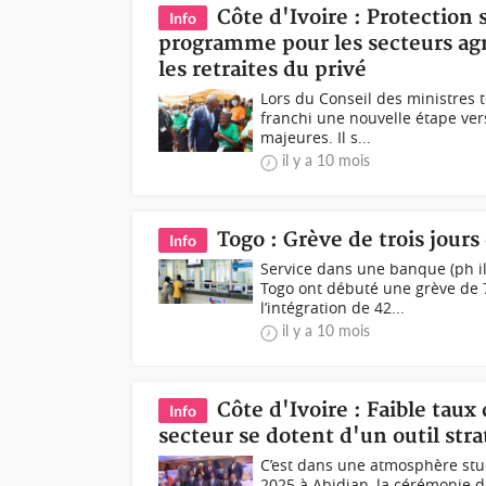
Côte d'Ivoire : Protection
Info
programme pour les secteurs agr
les retraites du privé
Lors du Conseil des ministres 
franchi une nouvelle étape ver
majeures. Il s...
il y a 10 mois
Togo : Grève de trois jours
Info
Service dans une banque (ph i
Togo ont débuté une grève de
l’intégration de 42...
il y a 10 mois
Côte d'Ivoire : Faible taux
Info
secteur se dotent d'un outil str
C’est dans une atmosphère studi
2025 à Abidjan, la cérémonie de