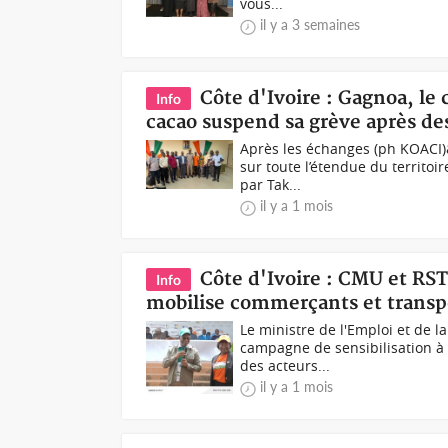
vous...
il y a 3 semaines
Côte d'Ivoire : Gagnoa, le 
Info
cacao suspend sa grève après de
Après les échanges (ph KOACI)&
sur toute l’étendue du territoi
par Tak...
il y a 1 mois
Côte d'Ivoire : CMU et R
Info
mobilise commerçants et transpor
Le ministre de l'Emploi et de 
campagne de sensibilisation à
des acteurs...
il y a 1 mois