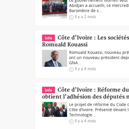
Le gouvernement ivoirien veut p
Abidjan a accueilli, ce mercred
Baromètre de s...
il y a 2 mois
Côte d'Ivoire : Les sociét
Info
Romuald Kouassi
Romuald Kouassi, nouveau prési
ont un nouveau président depui
GNA...
il y a 4 mois
Côte d'Ivoire : Réforme d
Info
obtient l'adhésion des députés m
Le projet de réforme du Code de
Côte d’Ivoire. Présenté devant 
Technologie...
il y a 4 mois