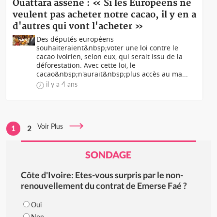
Ouattara assène : « Si les Européens ne
veulent pas acheter notre cacao, il y en a
d'autres qui vont l'acheter »
Des députés européens
souhaiteraient&nbsp;voter une loi contre le
cacao ivoirien, selon eux, qui serait issu de la
déforestation. Avec cette loi, le
cacao&nbsp;n'aurait&nbsp;plus accès au ma...
il y a 4 ans
Voir Plus
1
2
SONDAGE
Côte d'Ivoire: Etes-vous surpris par le non-
renouvellement du contrat de Emerse Faé ?
Oui
Non