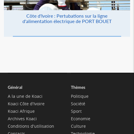
Côte d'Ivoire : Pertubations sur la ligne
d'alimentation électrique de PORT BOUET
Général
Thèmes
A la une de Koaci
Politique
Koaci Côte d'Ivoire
Société
Koaci Afrique
Sport
Archives Koaci
Economie
Conditions d'utilisation
Culture
Contacts
Technologie