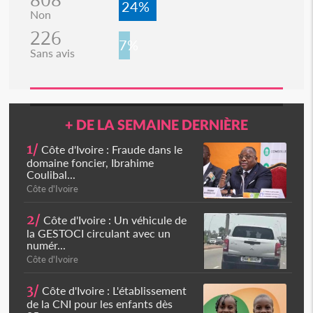
24%
Non
226
7%
Sans avis
+ DE LA SEMAINE DERNIÈRE
1/
Côte d'Ivoire : Fraude dans le
domaine foncier, Ibrahime
Coulibal...
Côte d'Ivoire
2/
Côte d'Ivoire : Un véhicule de
la GESTOCI circulant avec un
numér...
Côte d'Ivoire
3/
Côte d'Ivoire : L'établissement
de la CNI pour les enfants dès