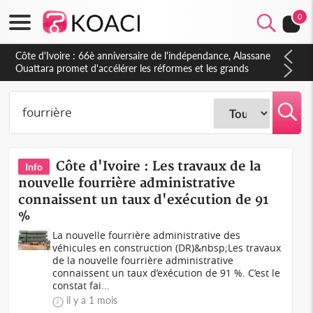
0
Côte d'Ivoire : À Abidjan, Amadou Oury Bah admire le modèle
ivoirien et veut s'en inspirer pour accélérer le développement
de la Guinée
Côte d'Ivoire : Les travaux de la
Info
nouvelle fourrière administrative
connaissent un taux d'exécution de 91
%
La nouvelle fourrière administrative des
véhicules en construction (DR)&nbsp;Les travaux
de la nouvelle fourrière administrative
connaissent un taux d’exécution de 91 %. C’est le
constat fai...
il y a 1 mois