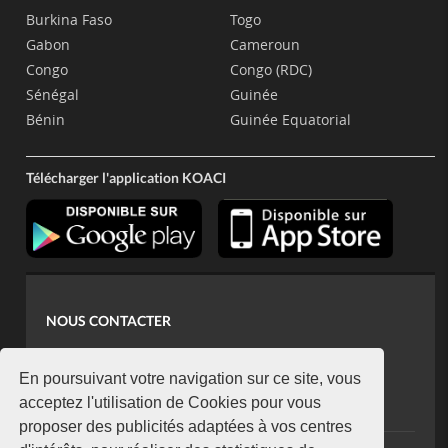
Burkina Faso
Togo
Gabon
Cameroun
Congo
Congo (RDC)
Sénégal
Guinée
Bénin
Guinée Equatorial
Télécharger l'application KOACI
NOUS CONTACTER
contact@koaci.com
koaci@yahoo.fr
En poursuivant votre navigation sur ce site, vous
+225 07 08 85 52 93
acceptez l'utilisation de Cookies pour vous
proposer des publicités adaptées à vos centres