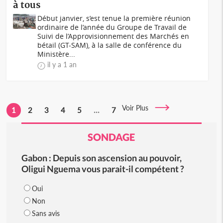
à tous
Début janvier, s’est tenue la première réunion
ordinaire de l’année du Groupe de Travail de
Suivi de l’Approvisionnement des Marchés en
bétail (GT-SAM), à la salle de conférence du
Ministère...
il y a 1 an
Voir Plus
1
2
3
4
5
...
7
SONDAGE
Gabon : Depuis son ascension au pouvoir,
Oligui Nguema vous parait-il compétent ?
Oui
Non
Sans avis