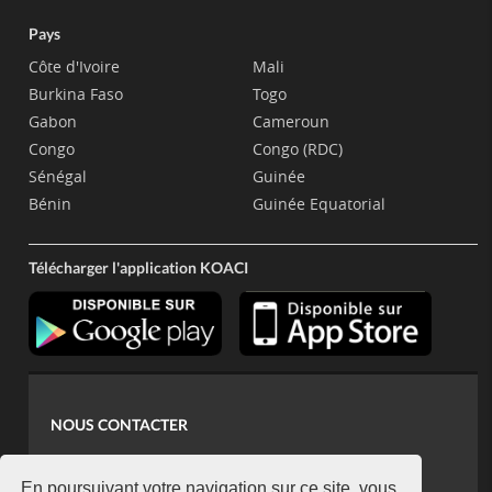
Pays
Côte d'Ivoire
Mali
Burkina Faso
Togo
Gabon
Cameroun
Congo
Congo (RDC)
Sénégal
Guinée
Bénin
Guinée Equatorial
Télécharger l'application KOACI
NOUS CONTACTER
contact@koaci.com
En poursuivant votre navigation sur ce site, vous