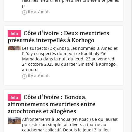
faits, les meurtriers présumés ont été interpellés
p...
il y a 7 mois
Côte d'ivoire : Deux meurtriers
Info
présumés interpellés à Korhogo
Les suspects (DR)&nbsp;Les nommés B. Amed et
F. Yaya suspectés du meurtre Koulibaly Zié
Mamadou dans la nuit du jeudi 23 au vendredi
24 octobre 2025 au quartier Sinistré, à Korhogo,
au nord...
il y a 9 mois
Côte d'Ivoire : Bonoua,
Info
affrontements meurtriers entre
autochtones et allogènes
Affrontements à Bonoua (Ph Koaci) Ce qui aurait
pu rester un simple fait divers a tourné au
cauchemar collectif. Depuis le jeudi 3 juillet