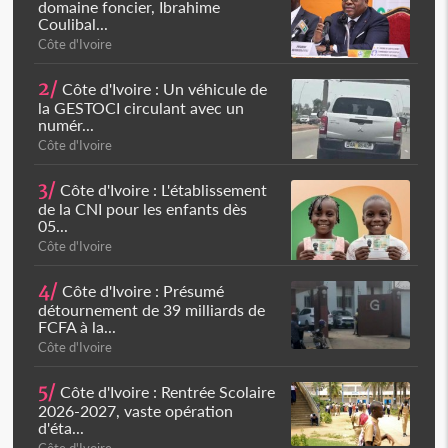
domaine foncier, Ibrahime
Coulibal...
Côte d'Ivoire
2/
Côte d'Ivoire : Un véhicule de
la GESTOCI circulant avec un
numér...
Côte d'Ivoire
3/
Côte d'Ivoire : L'établissement
de la CNI pour les enfants dès
05...
Côte d'Ivoire
4/
Côte d'Ivoire : Présumé
détournement de 39 milliards de
FCFA à la...
Côte d'Ivoire
5/
Côte d'Ivoire : Rentrée Scolaire
2026-2027, vaste opération
d'éta...