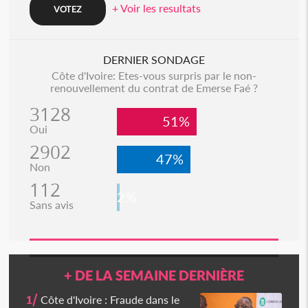
+ Voir les resultats
DERNIER SONDAGE
Côte d'Ivoire: Etes-vous surpris par le non-
renouvellement du contrat de Emerse Faé ?
3128
51%
Oui
2902
47%
Non
112
2%
Sans avis
+ DE LA SEMAINE DERNIÈRE
1/
Côte d'Ivoire : Fraude dans le