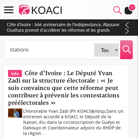
0
Côte d'Ivoire : À Abidjan, Amadou Oury Bah admire le modèle
ivoirien et veut s'en inspirer pour accélérer le développement
de la Guinée
Côte d'Ivoire : Le Député Yvan
Info
Zadi sur la structure électorale : « Je
suis convaincu que cette réforme peut
contribuer à prévenir les contestations
préélectorales »
L’Honorable Yvan Zadi (Ph KOACI)&nbsp;Dans un
entretien accordé à KOACI, le Député de la
Nation, élu dans la circonscription de Guéyo et
Dabouyo et Coordonnateur adjoint du RHDP de
la région...