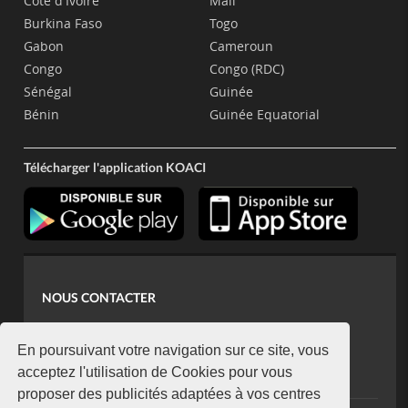
Côte d'Ivoire
Mali
Burkina Faso
Togo
Gabon
Cameroun
Congo
Congo (RDC)
Sénégal
Guinée
Bénin
Guinée Equatorial
Télécharger l'application KOACI
NOUS CONTACTER
contact@koaci.com
koaci@yahoo.fr
En poursuivant votre navigation sur ce site, vous
+225 07 08 85 52 93
acceptez l'utilisation de Cookies pour vous
proposer des publicités adaptées à vos centres