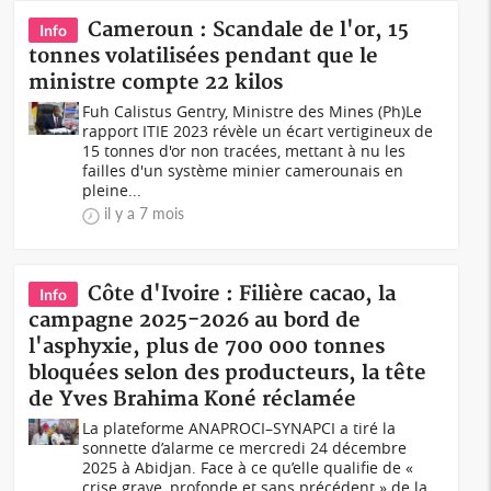
Cameroun : Scandale de l'or, 15
Info
tonnes volatilisées pendant que le
ministre compte 22 kilos
Fuh Calistus Gentry, Ministre des Mines (Ph)Le
rapport ITIE 2023 révèle un écart vertigineux de
15 tonnes d'or non tracées, mettant à nu les
failles d'un système minier camerounais en
pleine...
il y a 7 mois
Côte d'Ivoire : Filière cacao, la
Info
campagne 2025-2026 au bord de
l'asphyxie, plus de 700 000 tonnes
bloquées selon des producteurs, la tête
de Yves Brahima Koné réclamée
La plateforme ANAPROCI–SYNAPCI a tiré la
sonnette d’alarme ce mercredi 24 décembre
2025 à Abidjan. Face à ce qu’elle qualifie de «
crise grave, profonde et sans précédent » de la