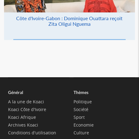
Côte d'Ivoire-Gabon : Dominique Ouattara reçoit
Zita Oligui Nguema
Général
Thèmes
A la une de Koaci
Politique
Koaci Côte d'Ivoire
Société
Koaci Afrique
Sport
Archives Koaci
Economie
Conditions d'utilisation
Culture