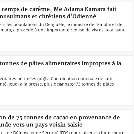
et temps de carême, Me Adama Kamara fait
 musulmans et chrétiens d'Odienné
rs les populations du Denguélé, le ministre de l’Emploi et de
amara, a procédé à une importante remise de vivres, totalisant
 tonnes de pâtes alimentaires impropres à la
ntaires périmées (ph)La Coordination nationale de lutte
enté, jeudi à la presse, plus de&nbsp;473 tonnes de pâtes
ison de 75 tonnes de cacao en provenance de
ande vers un pays voisin saisie
rces de Défense et de Sécurité (FDS) poursuivent la lutte contre