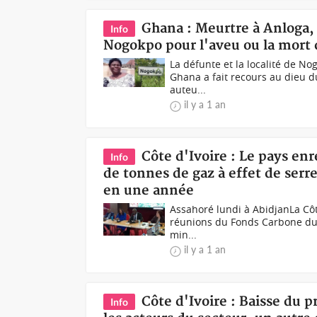
Ghana : Meurtre à Anloga, 
Info
Nogokpo pour l'aveu ou la mort 
La défunte et la localité de No
Ghana a fait recours au dieu d
auteu...
il y a 1 an
Côte d'Ivoire : Le pays enr
Info
de tonnes de gaz à effet de serr
en une année
Assahoré lundi à AbidjanLa Côte
réunions du Fonds Carbone du P
min...
il y a 1 an
Côte d'Ivoire : Baisse du 
Info