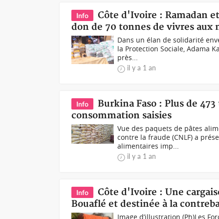
Côte d'Ivoire : Ramadan 
Info
don de 70 tonnes de vivres aux
Dans un élan de solidarité enve
la Protection Sociale, Adama K
près...
il y a 1 an
Burkina Faso : Plus de 473
Info
consommation saisies
Vue des paquets de pâtes alime
contre la fraude (CNLF) a prés
alimentaires imp...
il y a 1 an
Côte d'Ivoire : Une carga
Info
Bouaflé et destinée à la contreb
Image d’illustration (Ph)Les Fo