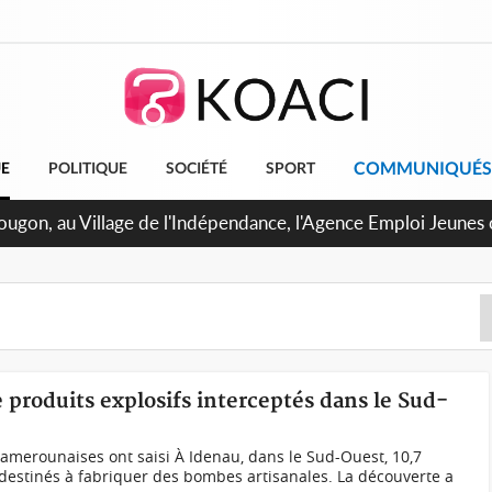
COMMUNIQUÉS
UE
POLITIQUE
SOCIÉTÉ
SPORT
U de Treichville, après la fronde, les agents contractuels obt
 arriérés du SMIG 2023
produits explosifs interceptés dans le Sud-
amerounaises ont saisi À Idenau, dans le Sud-Ouest, 10,7
destinés à fabriquer des bombes artisanales. La découverte a