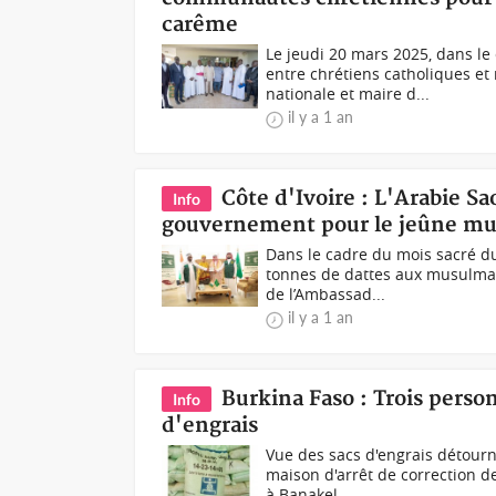
carême
Le jeudi 20 mars 2025, dans l
entre chrétiens catholiques e
nationale et maire d...
il y a 1 an
Côte d'Ivoire : L'Arabie Sa
Info
gouvernement pour le jeûne m
Dans le cadre du mois sacré d
tonnes de dattes aux musulmans
de l’Ambassad...
il y a 1 an
Burkina Faso : Trois perso
Info
d'engrais
Vue des sacs d'engrais détourn
maison d'arrêt de correction 
à Banakel...