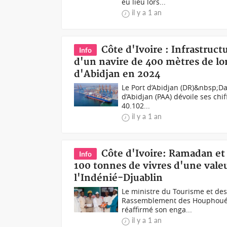
eu lieu lors...
il y a 1 an
Côte d'Ivoire : Infrastruc
Info
d'un navire de 400 mètres de long
d'Abidjan en 2024
Le Port d’Abidjan (DR)&nbsp;Da
d’Abidjan (PAA) dévoile ses chif
40.102...
il y a 1 an
Côte d'Ivoire: Ramadan et
Info
100 tonnes de vivres d'une valeu
l'Indénié-Djuablin
Le ministre du Tourisme et des 
Rassemblement des Houphouétis
réaffirmé son enga...
il y a 1 an