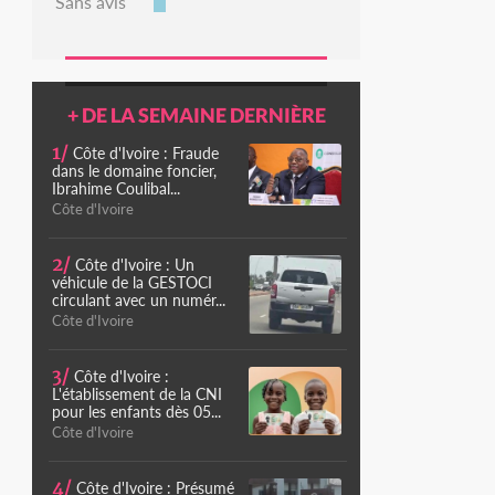
Sans avis
+ DE LA SEMAINE DERNIÈRE
1/
Côte d'Ivoire : Fraude
dans le domaine foncier,
Ibrahime Coulibal...
Côte d'Ivoire
2/
Côte d'Ivoire : Un
véhicule de la GESTOCI
circulant avec un numér...
Côte d'Ivoire
3/
Côte d'Ivoire :
L'établissement de la CNI
pour les enfants dès 05...
Côte d'Ivoire
4/
Côte d'Ivoire : Présumé