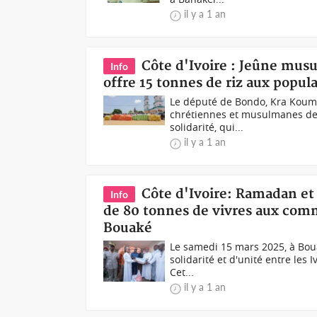
il y a 1 an
Côte d'Ivoire : Jeûne mus
Info
offre 15 tonnes de riz aux popul
Le député de Bondo, Kra Koum
chrétiennes et musulmanes de s
solidarité, qui...
il y a 1 an
Côte d'Ivoire: Ramadan et
Info
de 80 tonnes de vivres aux co
Bouaké
Le samedi 15 mars 2025, à Boua
solidarité et d'unité entre les 
Cet...
il y a 1 an