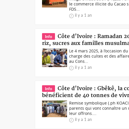
le commerce illicite du Cacao s
FDS...
il y a 1 an
Côte d'Ivoire : Ramadan 20
Info
riz, sucres aux familles musulma
Le 4 mars 2025, à l’occasion d
charge des cultes et des affair
au Cons...
il y a 1 an
Côte d'Ivoire : Gbêkê, l
Info
bénéficient de 40 tonnes de viv
Remise symbolique (.ph KOACI.
parents qui vont connaître un 
leur offrons....
il y a 1 an