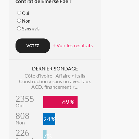
contrat de Emerse Faé ?
Oui
Non
Sans avis
+ Voir les resultats
DERNIER SONDAGE
Côte d'Ivoire : Affaire « Italia
Construction » sans ou avec faux
ACD, financement «...
2355
69%
Oui
808
24%
Non
226
7%