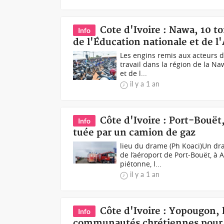
Cote d'Ivoire : Nawa, 10 t
Info
de l'Éducation nationale et de l
Les engins remis aux acteurs d
travail dans la région de la Na
et de l...
il y a 1 an
Côte d'Ivoire : Port-Bouët
Info
tuée par un camion de gaz
lieu du drame (Ph Koaci)Un dra
de l’aéroport de Port-Bouët, à
piétonne, l...
il y a 1 an
Côte d'Ivoire : Yopougon, 
Info
communautés chrétiennes pour 