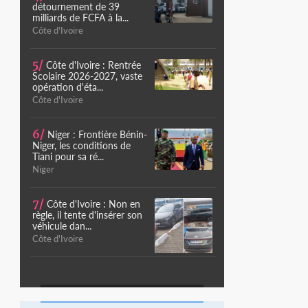
détournement de 39
milliards de FCFA à la...
Côte d'Ivoire
5/
Côte d'Ivoire : Rentrée
Scolaire 2026-2027, vaste
opération d'éta...
Côte d'Ivoire
6/
Niger : Frontière Bénin-
Niger, les conditions de
Tiani pour sa ré...
Niger
7/
Côte d'Ivoire : Non en
règle, il tente d'insérer son
véhicule dan...
Côte d'Ivoire