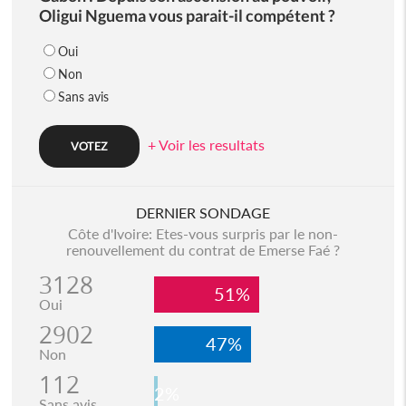
Oligui Nguema vous parait-il compétent ?
Oui
Non
Sans avis
+ Voir les resultats
DERNIER SONDAGE
Côte d'Ivoire: Etes-vous surpris par le non-
renouvellement du contrat de Emerse Faé ?
3128
51%
Oui
2902
47%
Non
112
2%
Sans avis