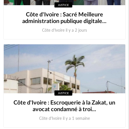
JUSTICE
Cameroun
Cap-Vert
Côte d'Ivoire : Sacré Meilleure
administration publique digitale...
Centrafrique
Congo (RDC)
Côte d'Ivoire il y a 2 jours
Djibouti
Erythrée
Ethiopie
Gambie
Ghana
Guinée
Guinée Bissau
Guinnée Equatorial
JUSTICE
Kenya
Lesotho
Côte d'Ivoire : Escroquerie à la Zakat, un
avocat condamné à troi...
Libéria
Madagascar
Côte d'Ivoire il y a 1 semaine
Malawi
Mali