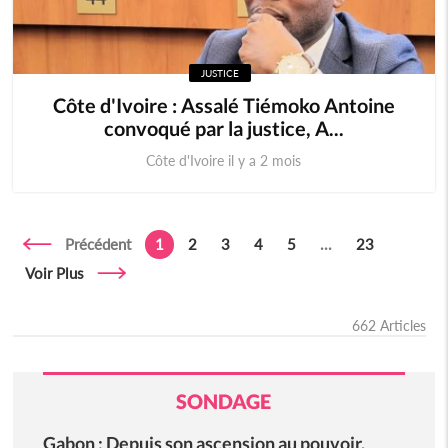
JUSTICE
Côte d'Ivoire : Assalé Tiémoko Antoine
convoqué par la justice, A...
Côte d'Ivoire il y a 2 mois
Précédent
1
2
3
4
5
...
23
Voir Plus
662 Articles
SONDAGE
Gabon : Depuis son ascension au pouvoir,