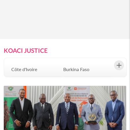
KOACI JUSTICE
Côte d'Ivoire
Burkina Faso
Gabon
Congo
Sénégal
Bénin
Afrique du Sud
Angola
Botswana
Burundi