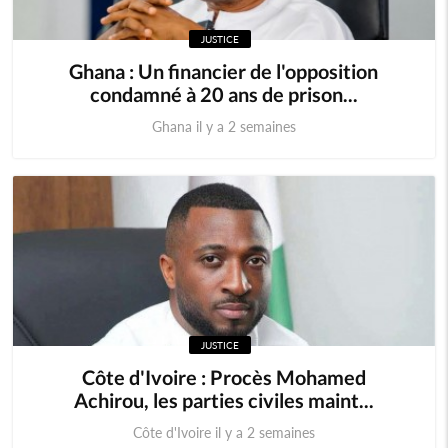
JUSTICE
Comores
Egypte
Ghana : Un financier de l'opposition
condamné à 20 ans de prison...
Maroc
Tunisie
Ghana il y a 2 semaines
Libye
Afrique
Soudan du sud
Cedeao
Monde
JUSTICE
Côte d'Ivoire : Procès Mohamed
Achirou, les parties civiles maint...
Côte d'Ivoire il y a 2 semaines