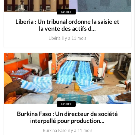
JUSTICE
Comores
Egypte
Liberia : Un tribunal ordonne la saisie et
la vente des actifs d...
Maroc
Tunisie
Libéria il y a 11 mois
Libye
Afrique
Soudan du sud
Cedeao
Monde
JUSTICE
Burkina Faso : Un directeur de société
interpellé pour production...
Burkina Faso il y a 11 mois