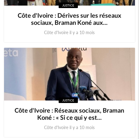
JUSTICE
Cameroun
Cap-Vert
Côte d'Ivoire : Dérives sur les réseaux
sociaux, Braman Koné aux...
Centrafrique
Congo (RDC)
Côte d'Ivoire il y a 10 mois
Djibouti
Erythrée
Ethiopie
Gambie
Ghana
Guinée
Guinée Bissau
Guinnée Equatorial
JUSTICE
Kenya
Lesotho
Côte d'Ivoire : Réseaux sociaux, Braman
Koné : « Si ce qui y est...
Libéria
Madagascar
Côte d'Ivoire il y a 10 mois
Malawi
Mali