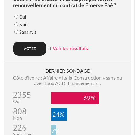
renouvellement du contrat de Emerse Faé ?
Oui
Non
Sans avis
+ Voir les resultats
DERNIER SONDAGE
Côte d'Ivoire : Affaire « Italia Construction » sans ou
avec faux ACD, financement «...
2355
69%
Oui
808
24%
Non
226
7%
Sans avis