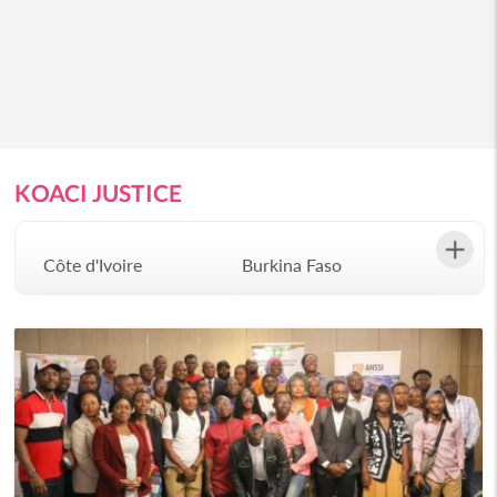
KOACI JUSTICE
Côte d'Ivoire
Burkina Faso
Gabon
Congo
Sénégal
Bénin
Afrique du Sud
Angola
Botswana
Burundi