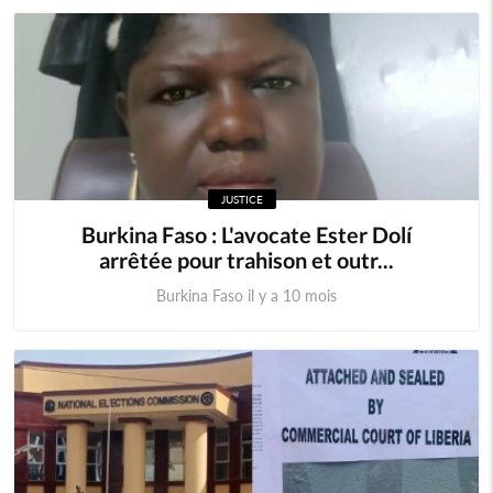
Mauritanie
Mozambique
Namibie
Niger
Nigeria
Ouganda
JUSTICE
Rwanda
Sao Tomé
Burkina Faso : L'avocate Ester Dolí
arrêtée pour trahison et outr...
Sierra Leone
Somalie
Burkina Faso il y a 10 mois
Soudan
Swaziland
Tanzanie
Tchad
Togo
Zambie
Zimbabwe
Algérie