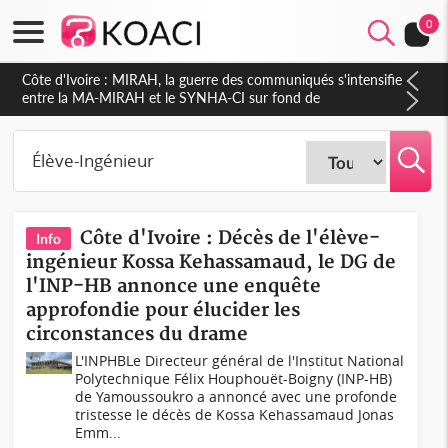
0
Côte d'Ivoire : MIRAH, la guerre des communiqués s'intensifie
entre la MA-MIRAH et le SYNHA-CI sur fond de
gouvernance et le projet de précompte sur les salaires des
agents
Côte d'Ivoire : Décès de l'élève-
Info
ingénieur Kossa Kehassamaud, le DG de
l'INP-HB annonce une enquête
approfondie pour élucider les
circonstances du drame
L'INPHBLe Directeur général de l'Institut National
Polytechnique Félix Houphouët-Boigny (INP-HB)
de Yamoussoukro a annoncé avec une profonde
tristesse le décès de Kossa Kehassamaud Jonas
Emm...