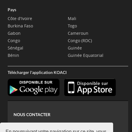
Pays
Côte d'Ivoire
Mali
Burkina Faso
Togo
Gabon
Cameroun
Congo
Congo (RDC)
Sénégal
Guinée
Bénin
Guinée Equatorial
Télécharger l'application KOACI
NOUS CONTACTER
contact@koaci.com
En poursuivant votre navigation sur ce site, vous