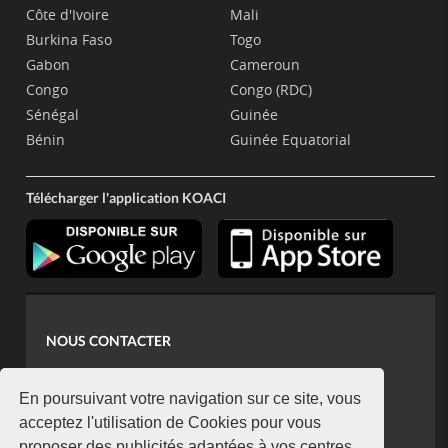
Côte d'Ivoire
Mali
Burkina Faso
Togo
Gabon
Cameroun
Congo
Congo (RDC)
Sénégal
Guinée
Bénin
Guinée Equatorial
Télécharger l'application KOACI
NOUS CONTACTER
contact@koaci.com
koaci@yahoo.fr
En poursuivant votre navigation sur ce site, vous
+225 07 08 85 52 93
acceptez l'utilisation de Cookies pour vous
proposer des publicités adaptées à vos centres