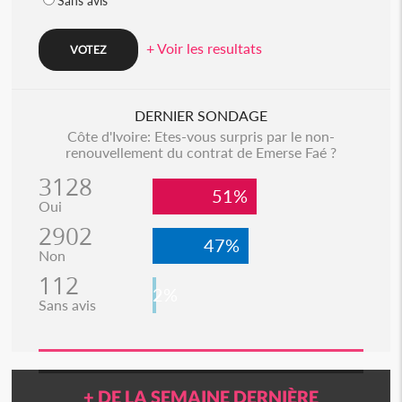
Sans avis
+ Voir les resultats
DERNIER SONDAGE
Côte d'Ivoire: Etes-vous surpris par le non-
renouvellement du contrat de Emerse Faé ?
3128
51%
Oui
2902
47%
Non
112
2%
Sans avis
+ DE LA SEMAINE DERNIÈRE