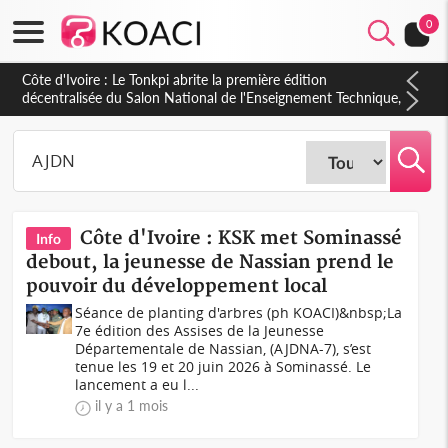
0
Côte d'Ivoire : Le Tonkpi abrite la première édition
décentralisée du Salon National de l'Enseignement Technique,
une belle opportunité pour la jeunesse
Côte d'Ivoire : KSK met Sominassé
Info
debout, la jeunesse de Nassian prend le
pouvoir du développement local
Séance de planting d'arbres (ph KOACI)&nbsp;La
7e édition des Assises de la Jeunesse
Départementale de Nassian, (AJDNA-7), s’est
tenue les 19 et 20 juin 2026 à Sominassé. Le
lancement a eu l...
il y a 1 mois