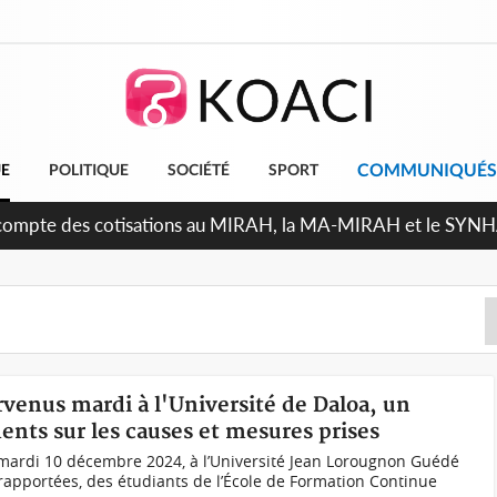
COMMUNIQUÉS
UE
POLITIQUE
SOCIÉTÉ
SPORT
écompte des cotisations au MIRAH, la MA-MIRAH et le SYNHA-
urvenus mardi à l'Université de Daloa, un
ments sur les causes et mesures prises
 mardi 10 décembre 2024, à l’Université Jean Lorougnon Guédé
 rapportées, des étudiants de l’École de Formation Continue