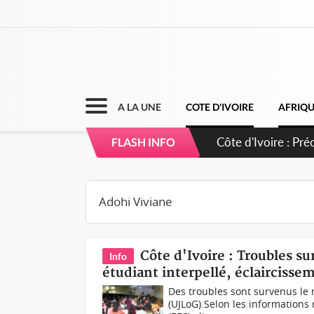
A LA UNE
COTE D'IVOIRE
AFRIQ
Côte d'Ivoire : Pr
FLASH INFO
légalité du projet
Côte d'Ivoire : Troubles s
Info
étudiant interpellé, éclaircisse
Des troubles sont survenus le
(UJLoG).Selon les informations