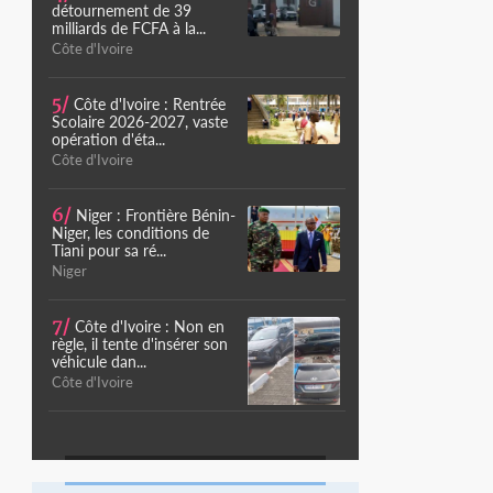
détournement de 39
milliards de FCFA à la...
Côte d'Ivoire
5/
Côte d'Ivoire : Rentrée
Scolaire 2026-2027, vaste
opération d'éta...
Côte d'Ivoire
6/
Niger : Frontière Bénin-
Niger, les conditions de
Tiani pour sa ré...
Niger
7/
Côte d'Ivoire : Non en
règle, il tente d'insérer son
véhicule dan...
Côte d'Ivoire