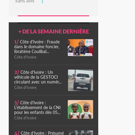
Sans avis
+ DE LA SEMAINE DERNIÈRE
1/
Côte d'Ivoire : Fraude
dans le domaine foncier,
Ibrahime Coulibal...
Côte d'Ivoire
2/
Côte d'Ivoire : Un
véhicule de la GESTOCI
circulant avec un numér...
Côte d'Ivoire
3/
Côte d'Ivoire :
L'établissement de la CNI
pour les enfants dès 05...
Côte d'Ivoire
4/
Côte d'Ivoire : Présumé