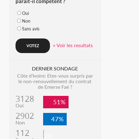
parait-il compétent ?
Oui
Non
Sans avis
+ Voir les resultats
DERNIER SONDAGE
Côte d'Ivoire: Etes-vous surpris par
le non-renouvellement du contrat
de Emerse Faé ?
3128
51%
Oui
2902
47%
Non
112
2%