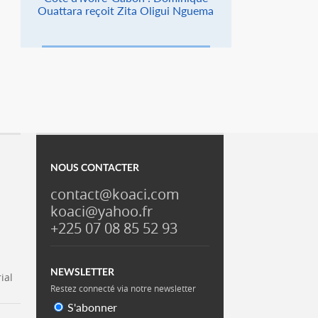
Ouattara reçoit Zita Oligui Nguema
NOUS CONTACTER
contact@koaci.com
koaci@yahoo.fr
+225 07 08 85 52 93
NEWSLETTER
ial
Restez connecté via notre newsletter
S'abonner