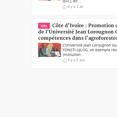
(EFC), dir...
il y a 1 an
Côte d'Ivoire : Promotion 
Info
de l'Université Jean Lorougnon
compétences dans l'agroforester
L’Université Jean Lorougnon Gu
FONSTI-UJLOG, un exemple réus
institution...
il y a 2 ans