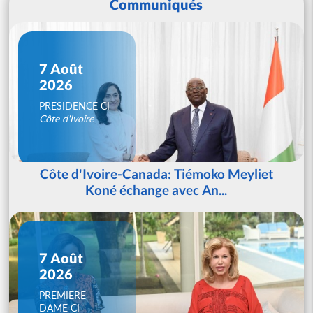
Communiqués
7 Août
2026
PRESIDENCE CI
Côte d'Ivoire
Côte d'Ivoire-Canada: Tiémoko Meyliet
Koné échange avec An...
7 Août
2026
PREMIERE
DAME CI