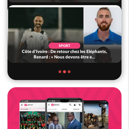
SPORT
ôte d'Ivoire : De retour chez les Eléphants,
Ghana : K
Renard : « Nous devons être e...
Défe