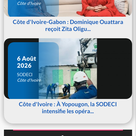
Côte d'Ivoire
Côte d'Ivoire-Gabon : Dominique Ouattara
reçoit Zita Oligu...
6 Août
2026
SODECI
Côte d'Ivoire
Côte d'Ivoire : À Yopougon, la SODECI
intensifie les opéra...