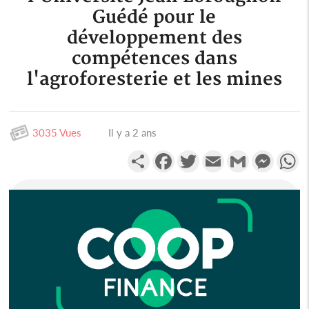
Guédé pour le
développement des
compétences dans
l'agroforesterie et les mines
3035 Vues
Il y a 2 ans
Partager
Facebook
Twitter
Email
Gmail
Messen
W