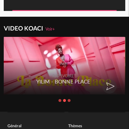
VIDEO KOACI
Voir+
IVOIRE
RAP IVOI
ONNE PLACE
RENARD BARAKIS
CHA
Général
Thèmes