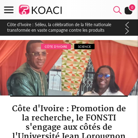
0
Côte d'Ivoire : Séileu, la célébration de la fête nationale
transformée en vaste campagne contre les produits
dépigmentants dangereux
CÔTE D'IVOIRE
SCIENCE
Côte d'Ivoire : Promotion de
la recherche, le FONSTI
s'engage aux côtés de
l'Université Jean Lorougnon