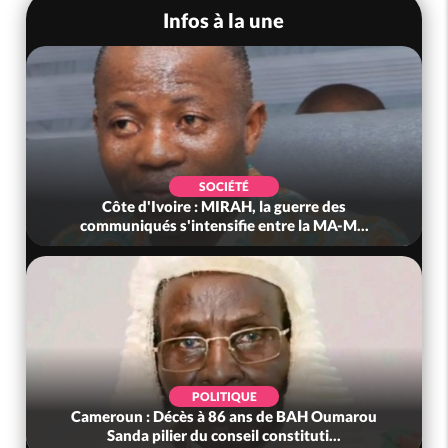
Infos à la une
SOCIÉTÉ
Côte d'Ivoire : MIRAH, la guerre des
Côte d'I
ommuniqués s'intensifie entre la MA-M...
anni
POLITIQUE
meroun : Décès à 86 ans de BAH Oumarou
Bénin : L'a
Sanda pilier du conseil constituti...