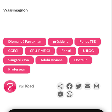
Wassimagnon
Diomandé Farrakhan
président
Fonds TSE
CGECI
CPU-PME.CI
Fonsti
UJLOG
Sangaré Yaya
Adohi Viviane
Docteur
Professeur
Partager
Facebook
Twitter
Email
Gmail
Par
Koaci
Messenger
WhatsApp