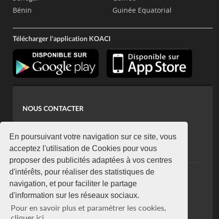
Bénin
Guinée Equatorial
Télécharger l'application KOACI
NOUS CONTACTER
contact@koaci.com
koaci@yahoo.fr
En poursuivant votre navigation sur ce site, vous
+225 07 08 85 52 93
acceptez l'utilisation de Cookies pour vous
proposer des publicités adaptées à vos centres
d'intérêts, pour réaliser des statistiques de
NEWSLETTER
navigation, et pour faciliter le partage
Restez connecté via notre newsletter
d'information sur les réseaux sociaux.
S'abonner
Pour en savoir plus et paramétrer les cookies,
Se désabonner
cliquer ici