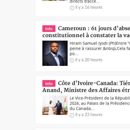
directs d'accè...
il y a 16 heures
Cameroun : 61 jours d'abse
Info
constitutionnel à constater la v
Hiram Samuel Iyodi (Ph)Entre "c
peine à rassurer.&nbsp;Cela fa
po...
il y a 20 heures
Côte d'Ivoire-Canada: Ti
Info
Anand, Ministre des Affaires ét
Le Vice-Président de la Républ
2026, au Palais de la Présidenc
du Canada...
il y a 23 heures