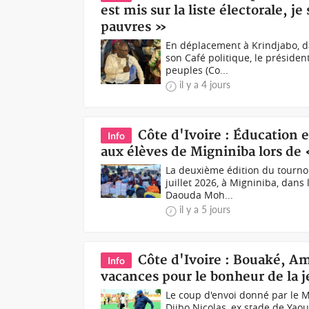
est mis sur la liste électorale, je
pauvres »
En déplacement à Krindjabo, da
son Café politique, le présiden
peuples (Co...
il y a 4 jours
Côte d'Ivoire : Éducation 
Info
aux élèves de Migniniba lors de
La deuxième édition du tournoi
juillet 2026, à Migniniba, dan
Daouda Moh...
il y a 5 jours
Côte d'Ivoire : Bouaké, Am
Info
vacances pour le bonheur de la 
Le coup d'envoi donné par le 
Djibo Nicolas, ex stade de Yao