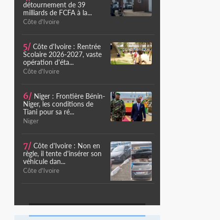
détournement de 39
milliards de FCFA à la...
Côte d'Ivoire
5/
Côte d'Ivoire : Rentrée
Scolaire 2026-2027, vaste
opération d'éta...
Côte d'Ivoire
6/
Niger : Frontière Bénin-
Niger, les conditions de
Tiani pour sa ré...
Niger
7/
Côte d'Ivoire : Non en
règle, il tente d'insérer son
véhicule dan...
Côte d'Ivoire