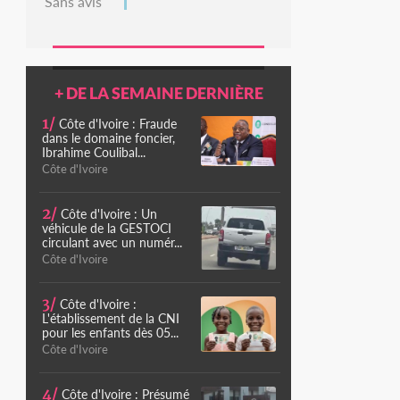
Sans avis
+ DE LA SEMAINE DERNIÈRE
1/
Côte d'Ivoire : Fraude
dans le domaine foncier,
Ibrahime Coulibal...
Côte d'Ivoire
2/
Côte d'Ivoire : Un
véhicule de la GESTOCI
circulant avec un numér...
Côte d'Ivoire
3/
Côte d'Ivoire :
L'établissement de la CNI
pour les enfants dès 05...
Côte d'Ivoire
4/
Côte d'Ivoire : Présumé