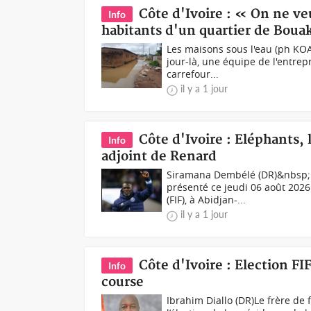
Côte d'Ivoire : « On ne ve
Info
habitants d'un quartier de Bouak
Les maisons sous l'eau (ph KOA
jour-là, une équipe de l'entrepr
carrefour...
il y a 1 jour
Côte d'Ivoire : Eléphants
Info
adjoint de Renard
Siramana Dembélé (DR)&nbsp;N
présenté ce jeudi 06 août 2026 
(FIF), à Abidjan-...
il y a 1 jour
Côte d'Ivoire : Election FIF
Info
course
Ibrahim Diallo (DR)Le frère de f