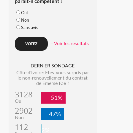
parait-il compétent ?
Oui
Non
Sans avis
+ Voir les resultats
DERNIER SONDAGE
Côte d'Ivoire: Etes-vous surpris par
le non-renouvellement du contrat
de Emerse Faé ?
3128
51%
Oui
2902
47%
Non
112
2%