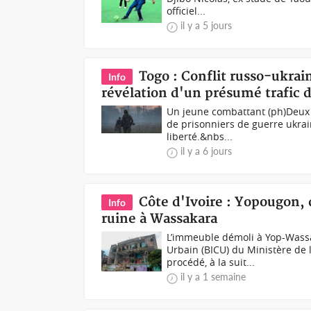
officiel...
il y a 5 jours
Togo : Conflit russo-ukrai
Info
révélation d'un présumé trafic
Un jeune combattant (ph)Deux 
de prisonniers de guerre ukrai
liberté.&nbs...
il y a 6 jours
Côte d'Ivoire : Yopougon
Info
ruine à Wassakara
L’immeuble démoli à Yop-Wassa
Urbain (BICU) du Ministère de
procédé, à la suit...
il y a 1 semaine