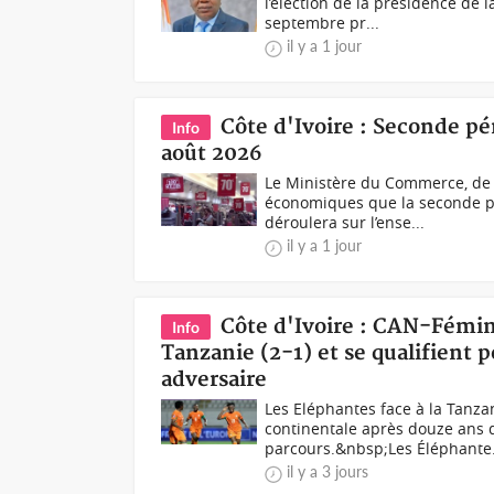
l’élection de la présidence de l
septembre pr...
il y a 1 jour
Côte d'Ivoire : Seconde pé
Info
août 2026
Le Ministère du Commerce, de l’
économiques que la seconde pér
déroulera sur l’ense...
il y a 1 jour
Côte d'Ivoire : CAN-Fémin
Info
Tanzanie (2-1) et se qualifient p
adversaire
Les Eléphantes face à la Tanza
continentale après douze ans d
parcours.&nbsp;Les Éléphante.
il y a 3 jours