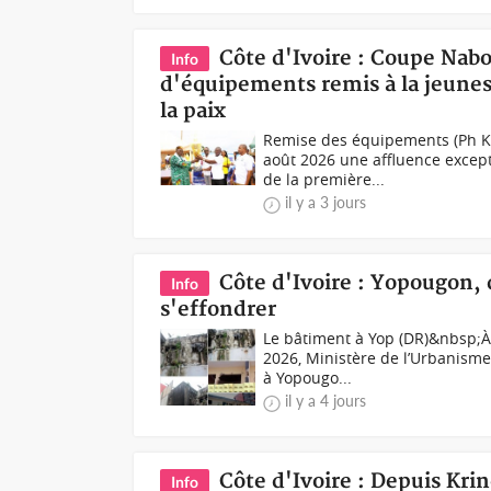
Côte d'Ivoire : Coupe Nab
Info
d'équipements remis à la jeunes
la paix
Remise des équipements (Ph K
août 2026 une affluence except
de la première...
il y a 3 jours
Côte d'Ivoire : Yopougon,
Info
s'effondrer
Le bâtiment à Yop (DR)&nbsp;À l
2026, Ministère de l’Urbanisme
à Yopougo...
il y a 4 jours
Côte d'Ivoire : Depuis Kr
Info