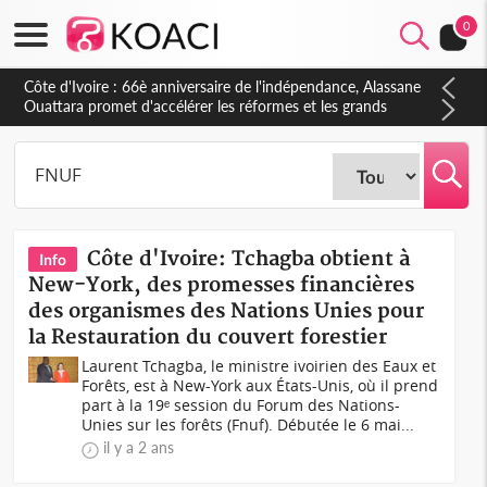
0
Côte d'Ivoire : 66è anniversaire de l'indépendance, Alassane
Ouattara promet d'accélérer les réformes et les grands
investissements pour une nation plus forte et plus prospère
Côte d'Ivoire: Tchagba obtient à
Info
New-York, des promesses financières
des organismes des Nations Unies pour
la Restauration du couvert forestier
Laurent Tchagba, le ministre ivoirien des Eaux et
Forêts, est à New-York aux États-Unis, où il prend
part à la 19ᵉ session du Forum des Nations-
Unies sur les forêts (Fnuf). Débutée le 6 mai...
il y a 2 ans