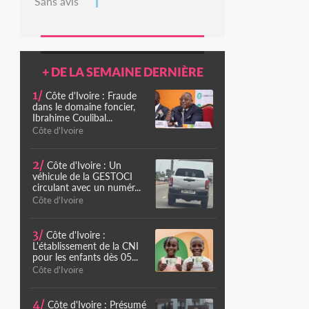
Sans avis
+ DE LA SEMAINE DERNIÈRE
1/
Côte d'Ivoire : Fraude
dans le domaine foncier,
Ibrahime Coulibal...
Côte d'Ivoire
2/
Côte d'Ivoire : Un
véhicule de la GESTOCI
circulant avec un numér...
Côte d'Ivoire
3/
Côte d'Ivoire :
L'établissement de la CNI
pour les enfants dès 05...
Côte d'Ivoire
4/
Côte d'Ivoire : Présumé