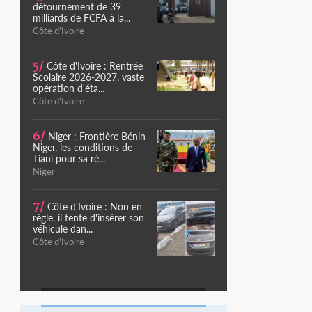
détournement de 39
milliards de FCFA à la...
Côte d'Ivoire
5/
Côte d'Ivoire : Rentrée
Scolaire 2026-2027, vaste
opération d'éta...
Côte d'Ivoire
6/
Niger : Frontière Bénin-
Niger, les conditions de
Tiani pour sa ré...
Niger
7/
Côte d'Ivoire : Non en
règle, il tente d'insérer son
véhicule dan...
Côte d'Ivoire