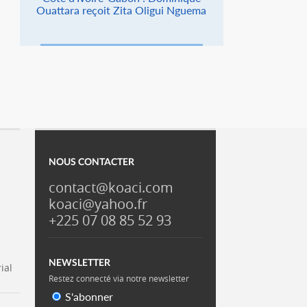
Ouattara reçoit Zita Oligui Nguema
NOUS CONTACTER
contact@koaci.com
koaci@yahoo.fr
+225 07 08 85 52 93
NEWSLETTER
ial
Restez connecté via notre newsletter
S'abonner