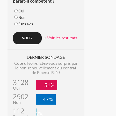
parait-il compétent ?
Oui
Non
Sans avis
+ Voir les resultats
DERNIER SONDAGE
Côte d'Ivoire: Etes-vous surpris par
le non-renouvellement du contrat
de Emerse Faé ?
3128
51%
Oui
2902
47%
Non
112
2%