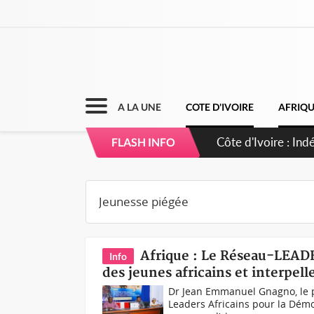
A LA UNE
COTE D'IVOIRE
AFRIQ
Côte d'Ivoire : In
FLASH INFO
accomplir notre mi
Afrique : Le Réseau-LEADER
Info
des jeunes africains et interpell
Dr Jean Emmanuel Gnagno, le 
Leaders Africains pour la Démo