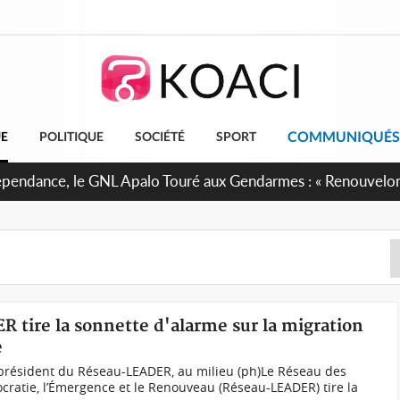
COMMUNIQUÉS
UE
POLITIQUE
SOCIÉTÉ
SPORT
dépendance, le GNL Apalo Touré aux Gendarmes : « Renouvelo
ssion avec honneur, discipline, loyauté et dévouement »
 tire la sonnette d'alarme sur la migration
e
président du Réseau-LEADER, au milieu (ph)Le Réseau des
cratie, l’Émergence et le Renouveau (Réseau-LEADER) tire la