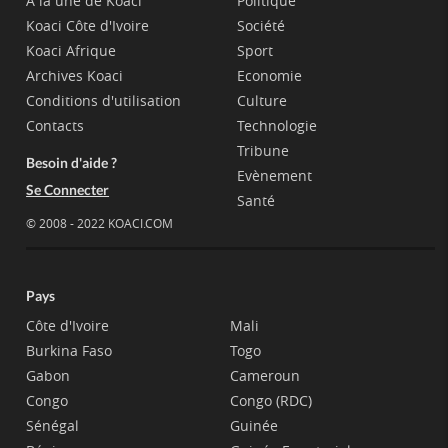
A la une de Koaci
Politique
Koaci Côte d'Ivoire
Société
Koaci Afrique
Sport
Archives Koaci
Economie
Conditions d'utilisation
Culture
Contacts
Technologie
Tribune
Besoin d'aide ?
Evènement
Se Connecter
Santé
© 2008 - 2022 KOACI.COM
Pays
Côte d'Ivoire
Mali
Burkina Faso
Togo
Gabon
Cameroun
Congo
Congo (RDC)
Sénégal
Guinée