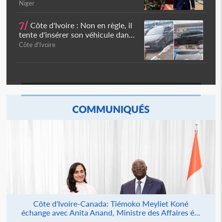
Niger
7/
Côte d'Ivoire : Non en règle, il
tente d'insérer son véhicule dan...
Côte d'Ivoire
COMMUNIQUÉS
Côte d'Ivoire-Canada: Tiémoko Meyliet Koné
échange avec Anita Anand, Ministre des Affaires é...