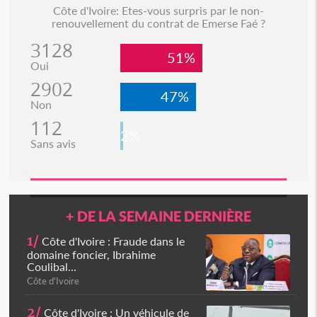
Côte d'Ivoire: Etes-vous surpris par le non-
renouvellement du contrat de Emerse Faé ?
3128
51%
Oui
2902
47%
Non
112
2%
Sans avis
+ DE LA SEMAINE DERNIÈRE
1/
Côte d'Ivoire : Fraude dans le
domaine foncier, Ibrahime
Coulibal...
Côte d'Ivoire
2/
Côte d'Ivoire : Un véhicule de