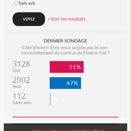
Sans avis
+ Voir les resultats
DERNIER SONDAGE
Côte d'Ivoire: Etes-vous surpris par le non-
renouvellement du contrat de Emerse Faé ?
3128
51%
Oui
2902
47%
Non
112
2%
Sans avis