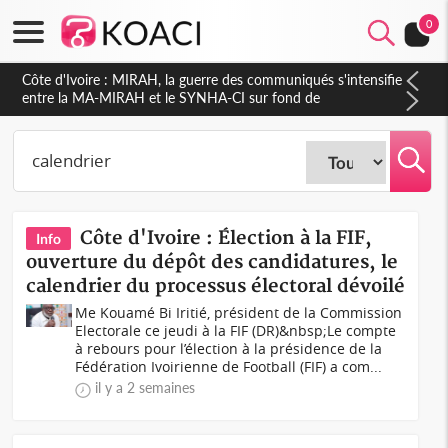
0
Côte d'Ivoire : MIRAH, la guerre des communiqués s'intensifie
entre la MA-MIRAH et le SYNHA-CI sur fond de
gouvernance et le projet de précompte sur les salaires des
agents
Côte d'Ivoire : Élection à la FIF,
Info
ouverture du dépôt des candidatures, le
calendrier du processus électoral dévoilé
Me Kouamé Bi Iritié, président de la Commission
Electorale ce jeudi à la FIF (DR)&nbsp;Le compte
à rebours pour l’élection à la présidence de la
Fédération Ivoirienne de Football (FIF) a com...
il y a 2 semaines