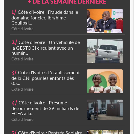
+ DE LA SEMAINE DERNIÈRE
1/
Côte d'Ivoire : Fraude dans le
domaine foncier, Ibrahime
Coulibal...
Côte d'Ivoire
2/
Côte d'Ivoire : Un véhicule de
la GESTOCI circulant avec un
numér...
Côte d'Ivoire
3/
Côte d'Ivoire : L'établissement
de la CNI pour les enfants dès
05...
Côte d'Ivoire
4/
Côte d'Ivoire : Présumé
détournement de 39 milliards de
FCFA à la...
Côte d'Ivoire
5/
Côte d'Ivoire : Rentrée Scolaire