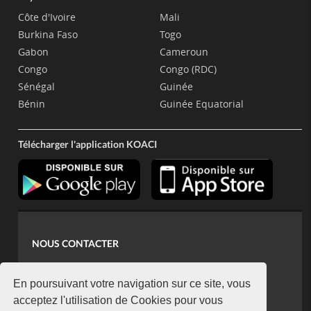
Côte d'Ivoire
Mali
Burkina Faso
Togo
Gabon
Cameroun
Congo
Congo (RDC)
Sénégal
Guinée
Bénin
Guinée Equatorial
Télécharger l'application KOACI
NOUS CONTACTER
contact@koaci.com
koaci@yahoo.fr
En poursuivant votre navigation sur ce site, vous
+225 07 08 85 52 93
acceptez l'utilisation de Cookies pour vous