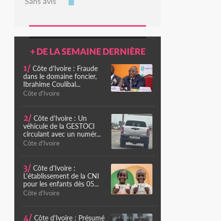
Sans avis
+ DE LA SEMAINE DERNIÈRE
1/
Côte d'Ivoire : Fraude
dans le domaine foncier,
Ibrahime Coulibal...
Côte d'Ivoire
2/
Côte d'Ivoire : Un
véhicule de la GESTOCI
circulant avec un numér...
Côte d'Ivoire
3/
Côte d'Ivoire :
L'établissement de la CNI
pour les enfants dès 05...
Côte d'Ivoire
4/
Côte d'Ivoire : Présumé