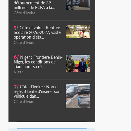
détournement de 39
milliards de FCFA à la...
Côte d'Ivoire
5/
Côte d'Ivoire : Rentrée
Scolaire 2026-2027, vaste
opération d'éta...
Côte d'Ivoire
6/
Niger : Frontière Bénin-
Niger, les conditions de
Tiani pour sa ré...
Niger
7/
Côte d'Ivoire : Non en
règle, il tente d'insérer son
véhicule dan...
Côte d'Ivoire