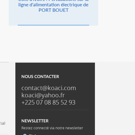
ligne d'alimentation électrique de
PORT BOUET
NOUS CONTACTER
contact@koaci.com
koaci@yahoo.fr
+225 07 08 85 52 93
NEWSLETTER
ial
Restez connecté via notre newsletter