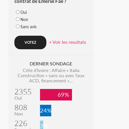
contrat de Emerse Faé ?
Oui
Non
Sans avis
+ Voir les resultats
DERNIER SONDAGE
Côte d'Ivoire : Affaire « Italia
Construction » sans ou avec faux
ACD, financement «...
2355
69%
Oui
808
24%
Non
226
7%