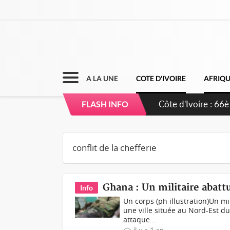
A LA UNE
COTE D'IVOIRE
AFRIQ
Côte d'Ivoire : 66è
FLASH INFO
grands investissem
Ghana : Un militaire abat
Info
Un corps (ph illustration)Un m
une ville située au Nord-Est du
attaque...