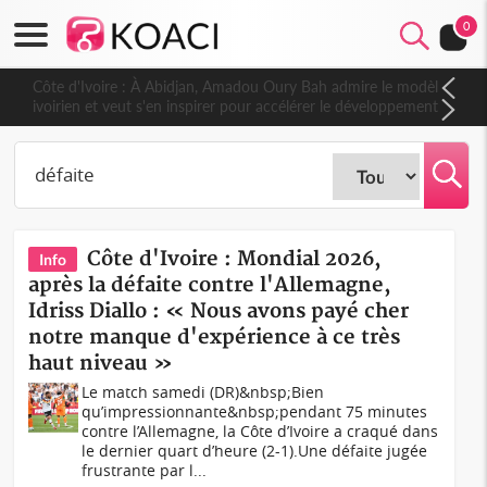
0
Côte d'Ivoire : À Abidjan, Amadou Oury Bah admire le modèle
ivoirien et veut s'en inspirer pour accélérer le développement
de la Guinée
Côte d'Ivoire : Mondial 2026,
Info
après la défaite contre l'Allemagne,
Idriss Diallo : « Nous avons payé cher
notre manque d'expérience à ce très
haut niveau »
Le match samedi (DR)&nbsp;Bien
qu’impressionnante&nbsp;pendant 75 minutes
contre l’Allemagne, la Côte d’Ivoire a craqué dans
le dernier quart d’heure (2-1).Une défaite jugée
frustrante par l...