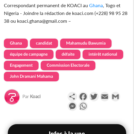
Correspondant permanent de KOACI au
Ghana
, Togo et
Nigeria - Joindre la rédaction de koaci.com (+228) 98 95 28
38 ou koaci.ghana@gmail.com –
Ghana
candidat
Mahamudu Bawumia
équipe de campagne
défaite
intérêt national
Engagement
Commission Electorale
John Dramani Mahama
Partager
Facebook
Twitter
Email
Gmail
Par
Koaci
Messenger
WhatsApp
Infos à la une