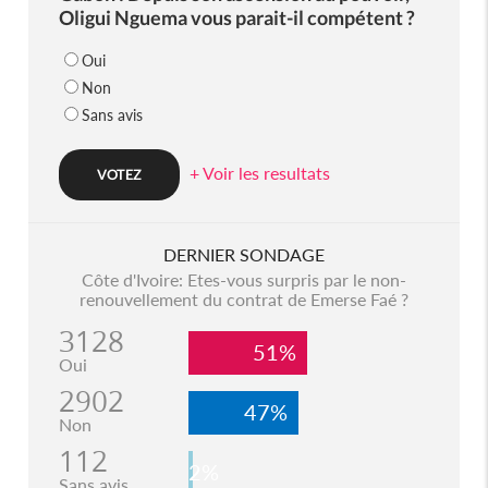
Oligui Nguema vous parait-il compétent ?
Oui
Non
Sans avis
+ Voir les resultats
DERNIER SONDAGE
Côte d'Ivoire: Etes-vous surpris par le non-
renouvellement du contrat de Emerse Faé ?
3128
51%
Oui
2902
47%
Non
112
2%
Sans avis