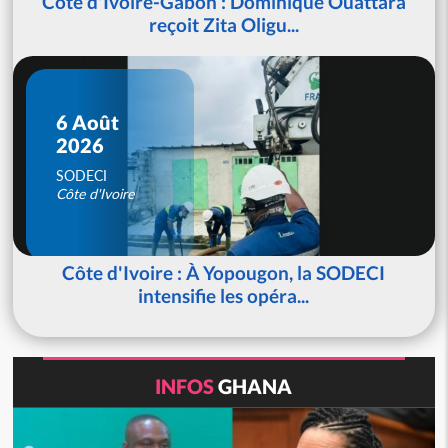
Côte d'Ivoire-Gabon : Dominique Ouattara
reçoit Zita Oligu...
6 Août
2026
SODECI
Côte d'Ivoire
Côte d'Ivoire : À Yopougon, la SODECI
intensifie les opéra...
INFOS
GHANA