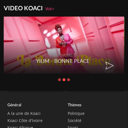
VIDEO KOACI
Voir+
RAP IVOIRE
YILIM - BONNE PLACE
Général
Thèmes
A la une de Koaci
Politique
Koaci Côte d'Ivoire
Société
Koaci Afrique
Sport