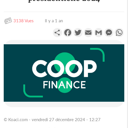
3138 Vues
Il y a 1 an
Partager
Facebook
Twitter
Email
Gmail
Messen
W
© Koaci.com - vendredi 27 décembre 2024 - 12:27