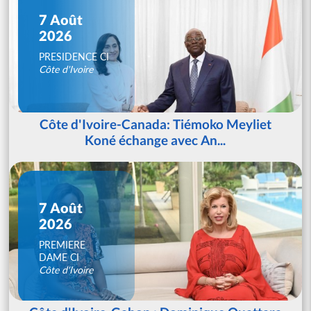
7 Août
2026
PRESIDENCE CI
Côte d'Ivoire
Côte d'Ivoire-Canada: Tiémoko Meyliet
Koné échange avec An...
7 Août
2026
PREMIERE
DAME CI
Côte d'Ivoire