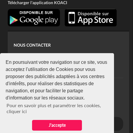
Télécharger l'application KOACI
NOUS CONTACTER
contact@koaci.com
koaci@yahoo.fr
En poursuivant votre navigation sur ce site, vous
+225 07 08 85 52 93
acceptez l'utilisation de Cookies pour vous
proposer des publicités adaptées à vos centres
d'intérêts, pour réaliser des statistiques de
NEWSLETTER
navigation, et pour faciliter le partage
Restez connecté via notre newsletter
d'information sur les réseaux sociaux.
S'abonner
Pour en savoir plus et paramétrer les cookies,
Se désabonner
cliquer ici
J'accepte