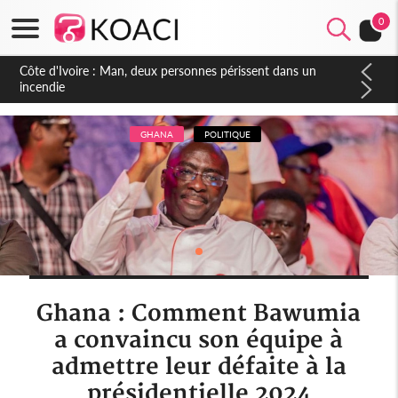
0
Côte d'Ivoire : Séileu, la célébration de la fête nationale
transformée en vaste campagne contre les produits
dépigmentants dangereux
GHANA
POLITIQUE
Ghana : Comment Bawumia
a convaincu son équipe à
admettre leur défaite à la
présidentielle 2024