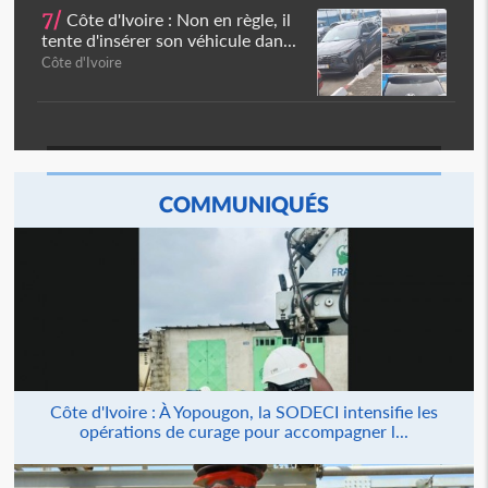
7/
Côte d'Ivoire : Non en règle, il
tente d'insérer son véhicule dan...
Côte d'Ivoire
COMMUNIQUÉS
Côte d'Ivoire : À Yopougon, la SODECI intensifie les
opérations de curage pour accompagner l...