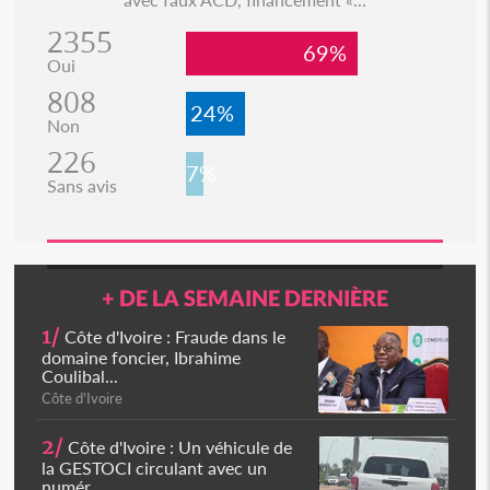
2355
69%
Oui
808
24%
Non
226
7%
Sans avis
+ DE LA SEMAINE DERNIÈRE
1/
Côte d'Ivoire : Fraude dans le
domaine foncier, Ibrahime
Coulibal...
Côte d'Ivoire
2/
Côte d'Ivoire : Un véhicule de
la GESTOCI circulant avec un
numér...