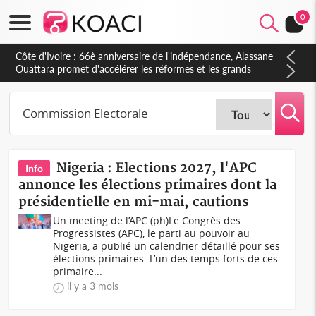
0
Côte d'Ivoire : À Abidjan, Amadou Oury Bah admire le modèle
ivoirien et veut s'en inspirer pour accélérer le développement
de la Guinée
Nigeria : Elections 2027, l'APC
Info
annonce les élections primaires dont la
présidentielle en mi-mai, cautions
Un meeting de l’APC (ph)Le Congrès des
Progressistes (APC), le parti au pouvoir au
Nigeria, a publié un calendrier détaillé pour ses
élections primaires. L’un des temps forts de ces
primaire...
il y a 3 mois