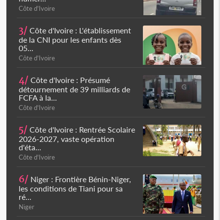
Côte d'Ivoire
3/
Côte d'Ivoire : L'établissement
de la CNI pour les enfants dès
05...
Côte d'Ivoire
4/
Côte d'Ivoire : Présumé
détournement de 39 milliards de
FCFA à la...
Côte d'Ivoire
5/
Côte d'Ivoire : Rentrée Scolaire
2026-2027, vaste opération
d'éta...
Côte d'Ivoire
6/
Niger : Frontière Bénin-Niger,
les conditions de Tiani pour sa
ré...
Niger