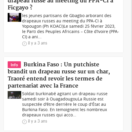
drapeau russe au meeting du PPA-CI à
Ficgayo ?
les jeunes partisans de Gbagbo arborant des
drapeaux russes au meeting du PPA-CI à
Yopougon (Ph KOACI)Le samedi 25 février 2023,
le Parti des Peuples Africains – Côte d’Ivoire (PPA-
CI) a ani...
il y a 3 ans
Burkina Faso : Un putchiste
Info
brandit un drapeau russe sur un char,
Traoré entend revoir les termes de
partenariat avec la France
Soldat burkinabé agitant un drapeau russe
samedi soir à OuagadougouLa Russie est
suspectée d'être derrière le coup d'État au
Burkina Faso. En temoignent les nombreux
drapeaux russes qui acco...
il y a 3 ans