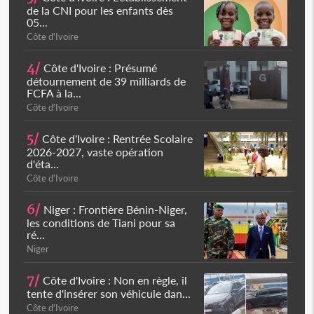
de la CNI pour les enfants dès
05...
Côte d'Ivoire
4/
Côte d'Ivoire : Présumé
détournement de 39 milliards de
FCFA à la...
Côte d'Ivoire
5/
Côte d'Ivoire : Rentrée Scolaire
2026-2027, vaste opération
d'éta...
Côte d'Ivoire
6/
Niger : Frontière Bénin-Niger,
les conditions de Tiani pour sa
ré...
Niger
7/
Côte d'Ivoire : Non en règle, il
tente d'insérer son véhicule dan...
Côte d'Ivoire