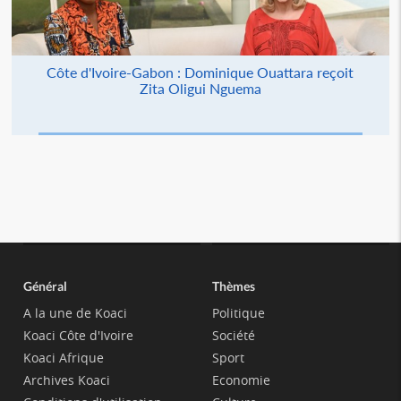
Côte d'Ivoire-Gabon : Dominique Ouattara reçoit
Zita Oligui Nguema
Général
Thèmes
A la une de Koaci
Politique
Koaci Côte d'Ivoire
Société
Koaci Afrique
Sport
Archives Koaci
Economie