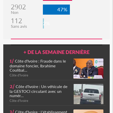
2902
47%
Non
112
2%
Sans avis
+ DE LA SEMAINE DERNIÈRE
1/
Côte d'Ivoire : Fraude dans le
domaine foncier, Ibrahime
Coulibal...
Côte d'Ivoire
2/
Côte d'Ivoire : Un véhicule de
la GESTOCI circulant avec un
numér...
Côte d'Ivoire
3/
Côte d'Ivoire : L'établissement