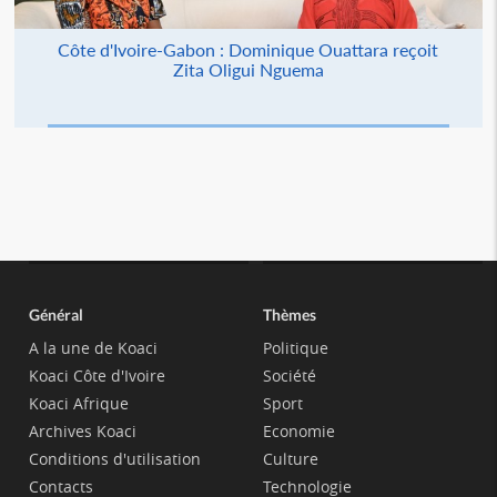
Côte d'Ivoire-Gabon : Dominique Ouattara reçoit
Zita Oligui Nguema
Général
Thèmes
A la une de Koaci
Politique
Koaci Côte d'Ivoire
Société
Koaci Afrique
Sport
Archives Koaci
Economie
Conditions d'utilisation
Culture
Contacts
Technologie