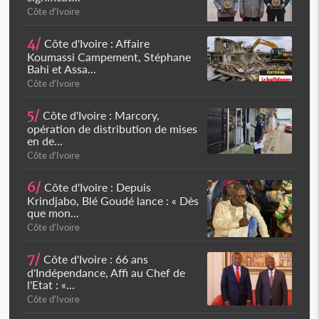
Côte d'Ivoire
4/
Côte d'Ivoire : Affaire
Koumassi Campement, Stéphane
Bahi et Assa...
Côte d'Ivoire
5/
Côte d'Ivoire : Marcory,
opération de distribution de mises
en de...
Côte d'Ivoire
6/
Côte d'Ivoire : Depuis
Krindjabo, Blé Goudé lance : « Dès
que mon...
Côte d'Ivoire
7/
Côte d'Ivoire : 66 ans
d'Indépendance, Affi au Chef de
l'Etat : «...
Côte d'Ivoire