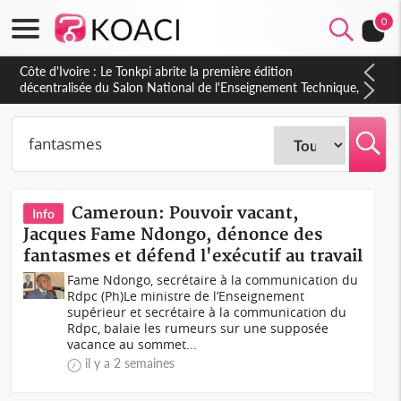
0
Côte d'Ivoire : Le Tonkpi abrite la première édition
décentralisée du Salon National de l'Enseignement Technique,
une belle opportunité pour la jeunesse
Cameroun: Pouvoir vacant,
Info
Jacques Fame Ndongo, dénonce des
fantasmes et défend l'exécutif au travail
Fame Ndongo, secrétaire à la communication du
Rdpc (Ph)Le ministre de l’Enseignement
supérieur et secrétaire à la communication du
Rdpc, balaie les rumeurs sur une supposée
vacance au sommet...
il y a 2 semaines