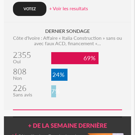
+ Voir les resultats
DERNIER SONDAGE
Côte d'Ivoire : Affaire « Italia Construction » sans ou
avec faux ACD, financement «...
2355
69%
Oui
808
24%
Non
226
7%
Sans avis
+ DE LA SEMAINE DERNIÈRE