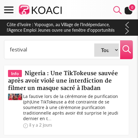
0
Côte d'Ivoire : CHU de Treichville, après la fronde, les agents
contractuels obtiennent un accord avec la direction sur les
arriérés du SMIG 2023
Nigeria : Une TikTokeuse sauvée
Info
après avoir violé une interdiction de
filmer un masque sacré à Ibadan
La fautive lors de la cérémonie de purification
(ph)Une TikTokeuse a été contrainte de se
soumettre à une cérémonie purification
traditionnelle après avoir été surprise le jeudi
dernier en t...
il y a 2 jours