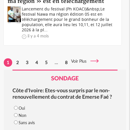
ma région » est en téléchargement
Lancement du festival (Ph KOACI)&nbsp;Le
festival Nawa ma région édition 05 est en
téléchargement pour le grand bonheur de la
population, elle aura lieu les 10,11, et 12 juillet
2026 à la pl...
il y a 4 mois
Voir Plus
1
2
3
4
5
...
8
SONDAGE
Côte d'Ivoire: Etes-vous surpris par le non-
renouvellement du contrat de Emerse Faé ?
Oui
Non
Sans avis