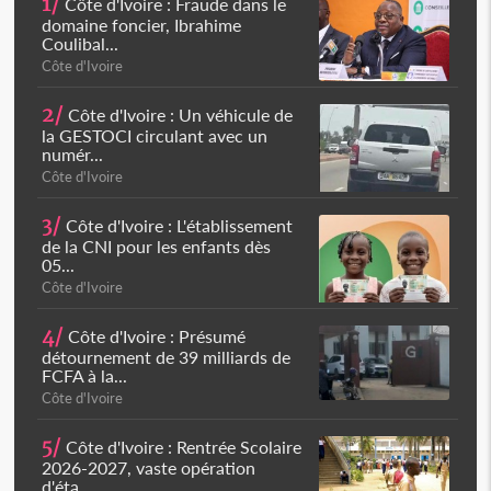
1/
Côte d'Ivoire : Fraude dans le
domaine foncier, Ibrahime
Coulibal...
Côte d'Ivoire
2/
Côte d'Ivoire : Un véhicule de
la GESTOCI circulant avec un
numér...
Côte d'Ivoire
3/
Côte d'Ivoire : L'établissement
de la CNI pour les enfants dès
05...
Côte d'Ivoire
4/
Côte d'Ivoire : Présumé
détournement de 39 milliards de
FCFA à la...
Côte d'Ivoire
5/
Côte d'Ivoire : Rentrée Scolaire
2026-2027, vaste opération
d'éta...