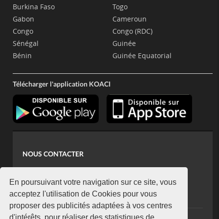
Burkina Faso
Togo
Gabon
Cameroun
Congo
Congo (RDC)
Sénégal
Guinée
Bénin
Guinée Equatorial
Télécharger l'application KOACI
NOUS CONTACTER
contact@koaci.com
koaci@yahoo.fr
En poursuivant votre navigation sur ce site, vous
+225 07 08 85 52 93
acceptez l'utilisation de Cookies pour vous
proposer des publicités adaptées à vos centres
d'intérêts, pour réaliser des statistiques de