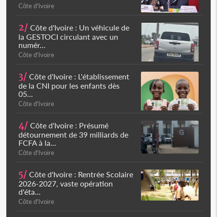
Côte d'Ivoire
2/
Côte d'Ivoire : Un véhicule de
la GESTOCI circulant avec un
numér...
Côte d'Ivoire
3/
Côte d'Ivoire : L'établissement
de la CNI pour les enfants dès
05...
Côte d'Ivoire
4/
Côte d'Ivoire : Présumé
détournement de 39 milliards de
FCFA à la...
Côte d'Ivoire
5/
Côte d'Ivoire : Rentrée Scolaire
2026-2027, vaste opération
d'éta...
Côte d'Ivoire