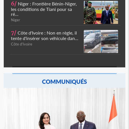
6/
Niger : Frontière Bénin-Niger,
les conditions de Tiani pour sa
ré...
Niger
7/
Côte d'Ivoire : Non en règle, il
tente d'insérer son véhicule dan...
Côte d'Ivoire
COMMUNIQUÉS