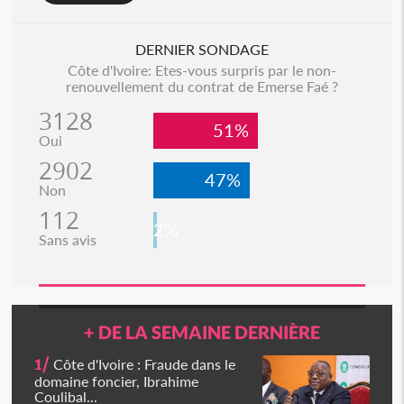
DERNIER SONDAGE
Côte d'Ivoire: Etes-vous surpris par le non-
renouvellement du contrat de Emerse Faé ?
3128
51%
Oui
2902
47%
Non
112
2%
Sans avis
+ DE LA SEMAINE DERNIÈRE
1/
Côte d'Ivoire : Fraude dans le
domaine foncier, Ibrahime
Coulibal...