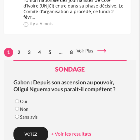
l’Union nationale des journalistes de Côte
d’Ivoire (UNJCI) entre dans sa phase décisive. Le
Comité d’organisation a procédé, ce lundi 2
févr...
il y a 6 mois
Voir Plus
1
2
3
4
5
...
8
SONDAGE
Gabon : Depuis son ascension au pouvoir,
Oligui Nguema vous parait-il compétent ?
Oui
Non
Sans avis
+ Voir les resultats