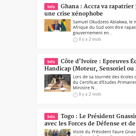
Ghana : Accra va rapatrier
Info
une crise xénophobe
Samuel Okudzeto Ablakwa, le m
Afrique du Sud vont être rapatr
gouvernement en...
il y a 2 mois
Côte d'Ivoire : Epreuves É
Info
Handicap (Moteur, Sensoriel ou
Lors de sa tournée des écoles d
du Certificat d’Etudes Primair
Ministre N...
il y a 2 mois
Togo : Le Président Gnassi
Info
avec les Forces de Défense et de
Visite du Président Faure Gnas