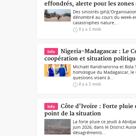
effondrés, alerte pour les zones 
Des sinistrés (ph)L'Organisat
dénombré au cours du week-end
catastrophes nature...
il y a 1 mois
Nigeria-Madagascar : Le C
Info
coopération et situation politiq
Michaël Randrianirina et Bola
homologue du Madagascar, le C
questions visant à...
il y a 1 mois
Côte d'Ivoire : Forte pluie 
Info
point de la situation
La forte pluie ce jeudi à Abidj
juin 2026, dans le District Au
désagréments...