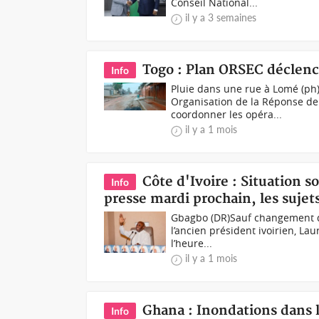
Conseil National...
il y a 3 semaines
Togo : Plan ORSEC déclenc
Info
Pluie dans une rue à Lomé (ph
Organisation de la Réponse de S
coordonner les opéra...
il y a 1 mois
Côte d'Ivoire : Situation s
Info
presse mardi prochain, les sujets
Gbagbo (DR)Sauf changement de 
l’ancien président ivoirien, La
l’heure...
il y a 1 mois
Ghana : Inondations dans l
Info