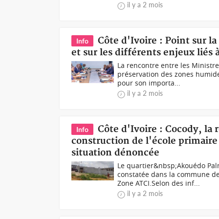
il y a 2 mois
Côte d'Ivoire : Point sur l
Info
et sur les différents enjeux liés 
La rencontre entre les Minist
préservation des zones humide
pour son importa...
il y a 2 mois
Côte d'Ivoire : Cocody, la 
Info
construction de l'école primair
situation dénoncée
Le quartier&nbsp;Akouédo Palm
constatée dans la commune de
Zone ATCI.Selon des inf...
il y a 2 mois