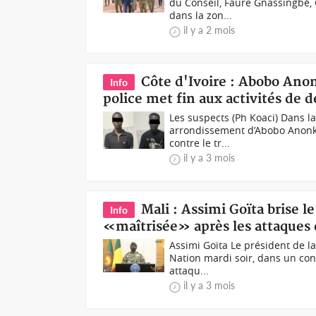
du Conseil, Faure Gnassingbé, 
dans la zon...
il y a 2 mois
Côte d'Ivoire : Abobo An
Info
police met fin aux activités de 
Les suspects (Ph Koaci) Dans la
arrondissement d’Abobo Anonko
contre le tr...
il y a 3 mois
Mali : Assimi Goïta brise l
Info
«maîtrisée» après les attaques d
Assimi Goïta Le président de la 
Nation mardi soir, dans un cont
attaqu...
il y a 3 mois