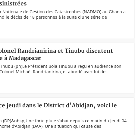
sinistrées
ion Nationale de Gestion des Catastrophes (NADMO) au Ghana a
 le décès de 18 personnes à la suite d'une série de
olonel Randrianirina et Tinubu discutent
ue à Madagascar
 Tinubu (ph)Le Président Bola Tinubu a reçu en audience son
olonel Michaël Randrianirina, et abordé avec lui des
ce jeudi dans le District d'Abidjan, voici le
an (DR)&nbsp;Une forte pluie s’abat depuis ce matin du jeudi 04
tonome d’Abidjan (DAA). Une situation qui cause des