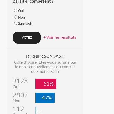
parait-il compétent ?
Oui
Non
Sans avis
+ Voir les resultats
DERNIER SONDAGE
Côte d'Ivoire: Etes-vous surpris par
le non-renouvellement du contrat
de Emerse Faé ?
3128
51%
Oui
2902
47%
Non
112
2%