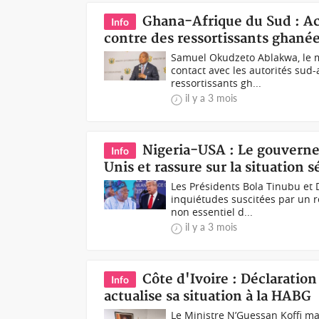
Ghana-Afrique du Sud : Acc
Info
contre des ressortissants ghané
Samuel Okudzeto Ablakwa, le m
contact avec les autorités sud-
ressortissants gh...
il y a 3 mois
Nigeria-USA : Le gouverne
Info
Unis et rassure sur la situation s
Les Présidents Bola Tinubu et
inquiétudes suscitées par un r
non essentiel d...
il y a 3 mois
Côte d'Ivoire : Déclaratio
Info
actualise sa situation à la HABG
Le Ministre N’Guessan Koffi ma