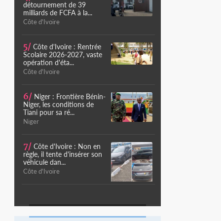
détournement de 39
milliards de FCFA à la...
Côte d'Ivoire
5/
Côte d'Ivoire : Rentrée
Scolaire 2026-2027, vaste
opération d'éta...
Côte d'Ivoire
6/
Niger : Frontière Bénin-
Niger, les conditions de
Tiani pour sa ré...
Niger
7/
Côte d'Ivoire : Non en
règle, il tente d'insérer son
véhicule dan...
Côte d'Ivoire