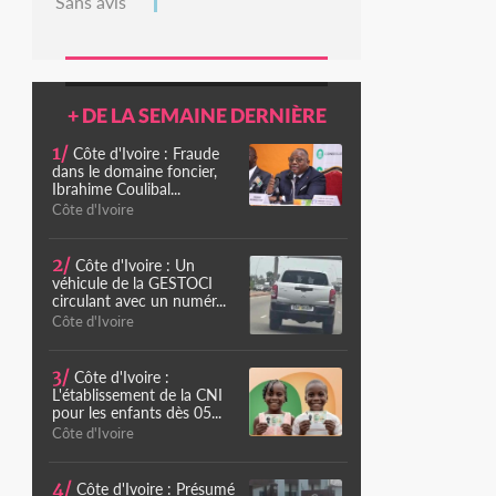
Sans avis
+ DE LA SEMAINE DERNIÈRE
1/
Côte d'Ivoire : Fraude
dans le domaine foncier,
Ibrahime Coulibal...
Côte d'Ivoire
2/
Côte d'Ivoire : Un
véhicule de la GESTOCI
circulant avec un numér...
Côte d'Ivoire
3/
Côte d'Ivoire :
L'établissement de la CNI
pour les enfants dès 05...
Côte d'Ivoire
4/
Côte d'Ivoire : Présumé