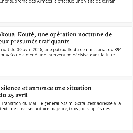
Chef suprême des Armées, a effectué une visite de terrain
onkoua-Kouté, une opération nocturne de
deux présumés trafiquants
 nuit du 30 avril 2026, une patrouille du commissariat du 39ᵉ
ua-Kouté a mené une intervention décisive dans la lutte
e silence et annonce une situation
u 25 avril
Transition du Mali, le général Assimi Goïta, s’est adressé à la
exte de crise sécuritaire majeure, trois jours après des