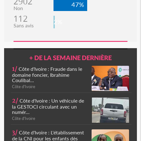
2902
47%
Non
112
2%
Sans avis
+ DE LA SEMAINE DERNIÈRE
1/
Côte d'Ivoire : Fraude dans le
domaine foncier, Ibrahime
Coulibal...
Côte d'Ivoire
2/
Côte d'Ivoire : Un véhicule de
la GESTOCI circulant avec un
numér...
Côte d'Ivoire
3/
Côte d'Ivoire : L'établissement
de la CNI pour les enfants dès