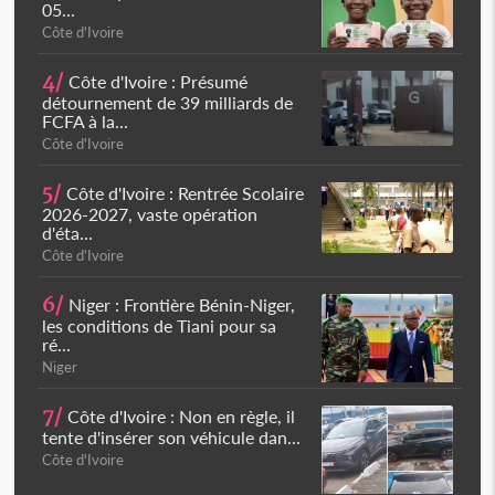
05...
Côte d'Ivoire
4/
Côte d'Ivoire : Présumé
détournement de 39 milliards de
FCFA à la...
Côte d'Ivoire
5/
Côte d'Ivoire : Rentrée Scolaire
2026-2027, vaste opération
d'éta...
Côte d'Ivoire
6/
Niger : Frontière Bénin-Niger,
les conditions de Tiani pour sa
ré...
Niger
7/
Côte d'Ivoire : Non en règle, il
tente d'insérer son véhicule dan...
Côte d'Ivoire