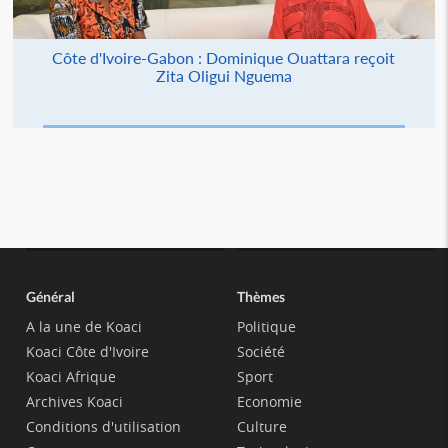
Côte d'Ivoire-Gabon : Dominique Ouattara reçoit
Zita Oligui Nguema
Général
Thèmes
A la une de Koaci
Politique
Koaci Côte d'Ivoire
Société
Koaci Afrique
Sport
Archives Koaci
Economie
Conditions d'utilisation
Culture