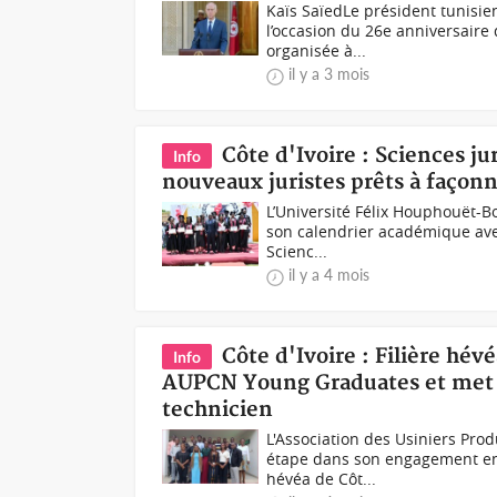
Kaïs SaïedLe président tunisien
l’occasion du 26e anniversaire
organisée à...
il y a 3 mois
Côte d'Ivoire : Sciences j
Info
nouveaux juristes prêts à façonn
L’Université Félix Houphouët-B
son calendrier académique avec
Scienc...
il y a 4 mois
Côte d'Ivoire : Filière hé
Info
AUPCN Young Graduates et met à
technicien
L'Association des Usiniers Pro
étape dans son engagement en 
hévéa de Côt...