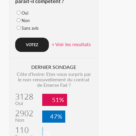
parait-il compétent ?
Oui
Non
Sans avis
+ Voir les resultats
DERNIER SONDAGE
Côte d'Ivoire: Etes-vous surpris par
le non-renouvellement du contrat
de Emerse Faé ?
3128
51%
Oui
2902
47%
Non
110
2%