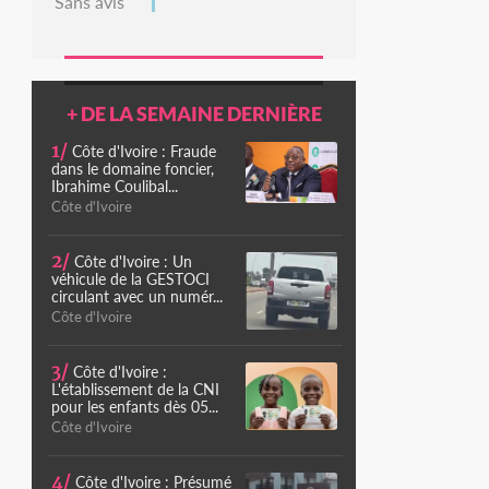
Sans avis
+ DE LA SEMAINE DERNIÈRE
1/
Côte d'Ivoire : Fraude
dans le domaine foncier,
Ibrahime Coulibal...
Côte d'Ivoire
2/
Côte d'Ivoire : Un
véhicule de la GESTOCI
circulant avec un numér...
Côte d'Ivoire
3/
Côte d'Ivoire :
L'établissement de la CNI
pour les enfants dès 05...
Côte d'Ivoire
4/
Côte d'Ivoire : Présumé