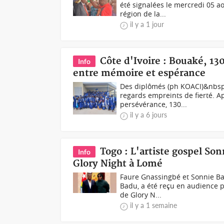
été signalées le mercredi 05 a
région de la...
il y a 1 jour
Côte d'Ivoire : Bouaké, 13
Info
entre mémoire et espérance
Des diplômés (ph KOACI)&nbsp;C
regards empreints de fierté. Ap
persévérance, 130...
il y a 6 jours
Togo : L'artiste gospel So
Info
Glory Night à Lomé
Faure Gnassingbé et Sonnie Ba
Badu, a été reçu en audience pa
de Glory N...
il y a 1 semaine