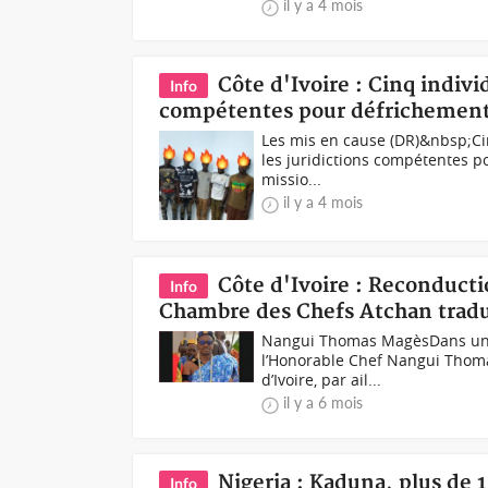
il y a 4 mois
Côte d'Ivoire : Cinq indivi
Info
compétentes pour défrichement i
Les mis en cause (DR)&nbsp;Cin
les juridictions compétentes p
missio...
il y a 4 mois
Côte d'Ivoire : Reconduct
Info
Chambre des Chefs Atchan tradui
Nangui Thomas MagèsDans une 
l’Honorable Chef Nangui Thom
d’Ivoire, par ail...
il y a 6 mois
Nigeria : Kaduna, plus de 1
Info