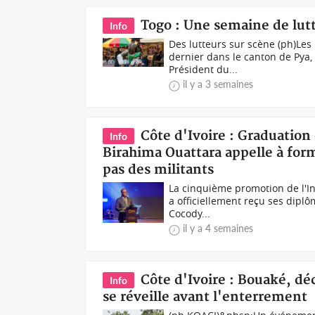
Togo : Une semaine de lutt
Info
Des lutteurs sur scène (ph)Les 
dernier dans le canton de Pya,
Président du...
il y a 3 semaines
Côte d'Ivoire : Graduation
Info
Birahima Ouattara appelle à form
pas des militants
La cinquième promotion de l'In
a officiellement reçu ses diplôm
Cocody...
il y a 4 semaines
Côte d'Ivoire : Bouaké, dé
Info
se réveille avant l'enterrement