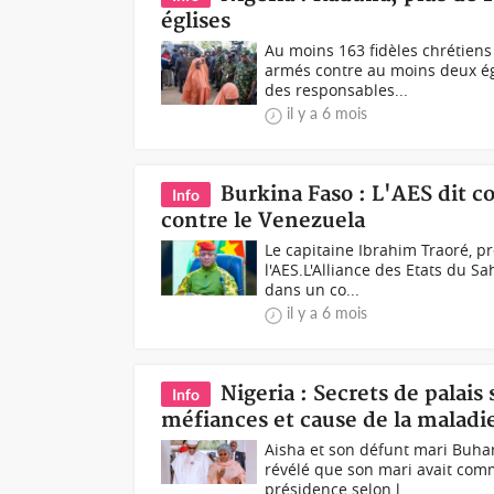
églises
Au moins 163 fidèles chrétie
armés contre au moins deux égl
des responsables...
il y a 6 mois
Burkina Faso : L'AES dit 
Info
contre le Venezuela
Le capitaine Ibrahim Traoré, p
l'AES.L'Alliance des Etats du Sa
dans un co...
il y a 6 mois
Nigeria : Secrets de palais
Info
méfiances et cause de la maladi
Aisha et son défunt mari Buhar
révélé que son mari avait comm
présidence selon l...