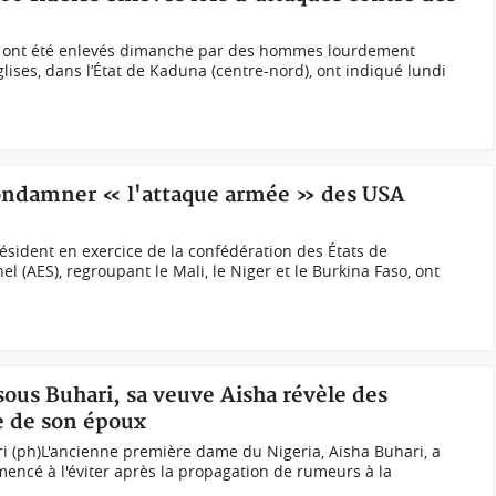
ns ont été enlevés dimanche par des hommes lourdement
ises, dans l’État de Kaduna (centre-nord), ont indiqué lundi
condamner « l'attaque armée » des USA
résident en exercice de la confédération des États de
hel (AES), regroupant le Mali, le Niger et le Burkina Faso, ont
 sous Buhari, sa veuve Aisha révèle des
e de son époux
i (ph)L'ancienne première dame du Nigeria, Aisha Buhari, a
encé à l'éviter après la propagation de rumeurs à la