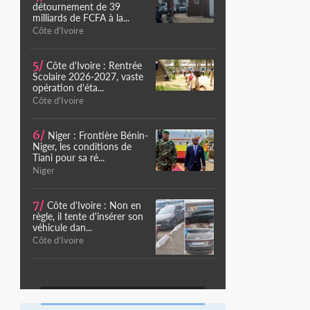
détournement de 39
milliards de FCFA à la...
Côte d'Ivoire
5/
Côte d'Ivoire : Rentrée
Scolaire 2026-2027, vaste
opération d'éta...
Côte d'Ivoire
6/
Niger : Frontière Bénin-
Niger, les conditions de
Tiani pour sa ré...
Niger
7/
Côte d'Ivoire : Non en
règle, il tente d'insérer son
véhicule dan...
Côte d'Ivoire