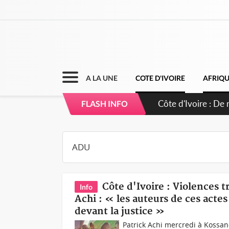
A LA UNE
COTE D'IVOIRE
AFRIQ
FLASH INFO
Côte d'Ivoire : Violences t
Info
Achi : « les auteurs de ces actes 
devant la justice »
Patrick Achi mercredi à Kossan