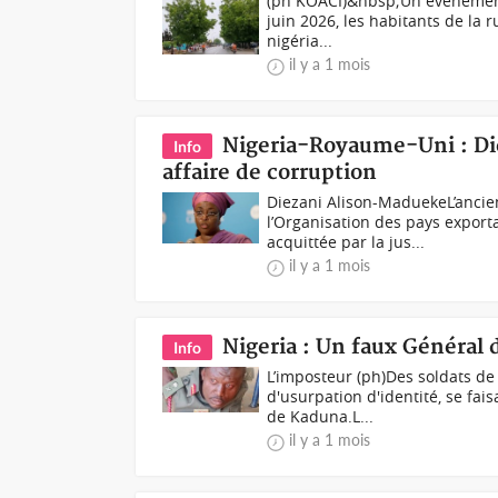
(ph KOACI)&nbsp;Un événement 
juin 2026, les habitants de la 
nigéria...
il y a 1 mois
Nigeria-Royaume-Uni : Di
Info
affaire de corruption
Diezani Alison-MaduekeL’ancien
l’Organisation des pays export
acquittée par la jus...
il y a 1 mois
Nigeria : Un faux Général 
Info
L’imposteur (ph)Des soldats de
d'usurpation d'identité, se fais
de Kaduna.L...
il y a 1 mois