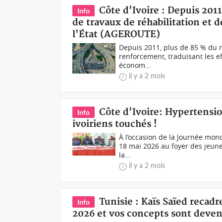
Côte d'Ivoire : Depuis 2011
Info
de travaux de réhabilitation et 
l'État (AGEROUTE)
Depuis 2011, plus de 85 % du ré
renforcement, traduisant les ef
économ...
il y a 2 mois
Côte d'Ivoire: Hypertensio
Info
ivoiriens touchés !
À l’occasion de la Journée mond
18 mai 2026 au foyer des jeune
la...
il y a 2 mois
Tunisie : Kaïs Saïed recad
Info
2026 et vos concepts sont deve