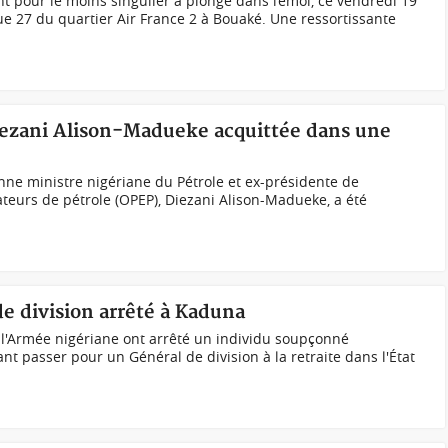
pour le moins singulier a plongé dans l’émoi, ce vendredi 19
rue 27 du quartier Air France 2 à Bouaké. Une ressortissante
ezani Alison-Madueke acquittée dans une
ne ministre nigériane du Pétrole et ex-présidente de
ateurs de pétrole (OPEP), Diezani Alison-Madueke, a été
de division arrêté à Kaduna
 l'Armée nigériane ont arrêté un individu soupçonné
ant passer pour un Général de division à la retraite dans l'État