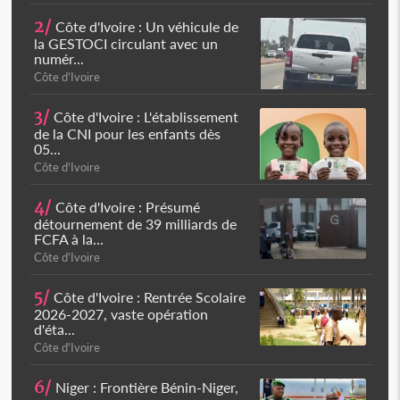
2/
Côte d'Ivoire : Un véhicule de
la GESTOCI circulant avec un
numér...
Côte d'Ivoire
3/
Côte d'Ivoire : L'établissement
de la CNI pour les enfants dès
05...
Côte d'Ivoire
4/
Côte d'Ivoire : Présumé
détournement de 39 milliards de
FCFA à la...
Côte d'Ivoire
5/
Côte d'Ivoire : Rentrée Scolaire
2026-2027, vaste opération
d'éta...
Côte d'Ivoire
6/
Niger : Frontière Bénin-Niger,