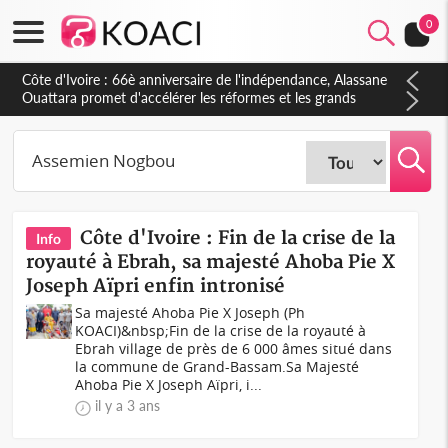
0
Côte d'Ivoire : 66è anniversaire de l'indépendance, Alassane
Ouattara promet d'accélérer les réformes et les grands
investissements pour une nation plus forte et plus prospère
Côte d'Ivoire : Fin de la crise de la
Info
royauté à Ebrah, sa majesté Ahoba Pie X
Joseph Aïpri enfin intronisé
Sa majesté Ahoba Pie X Joseph (Ph
KOACI)&nbsp;Fin de la crise de la royauté à
Ebrah village de près de 6 000 âmes situé dans
la commune de Grand-Bassam.Sa Majesté
Ahoba Pie X Joseph Aïpri, i...
il y a 3 ans