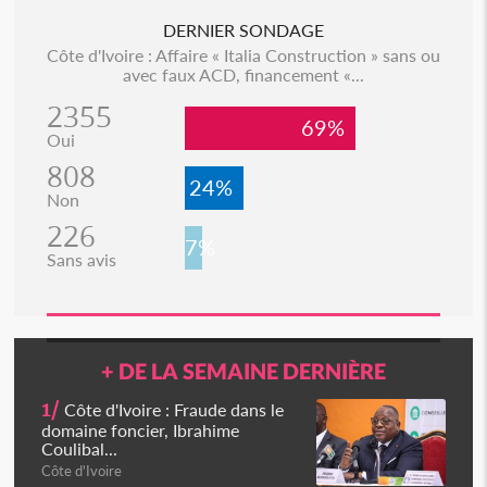
DERNIER SONDAGE
Côte d'Ivoire : Affaire « Italia Construction » sans ou
avec faux ACD, financement «...
2355
69%
Oui
808
24%
Non
226
7%
Sans avis
+ DE LA SEMAINE DERNIÈRE
1/
Côte d'Ivoire : Fraude dans le
domaine foncier, Ibrahime
Coulibal...
Côte d'Ivoire