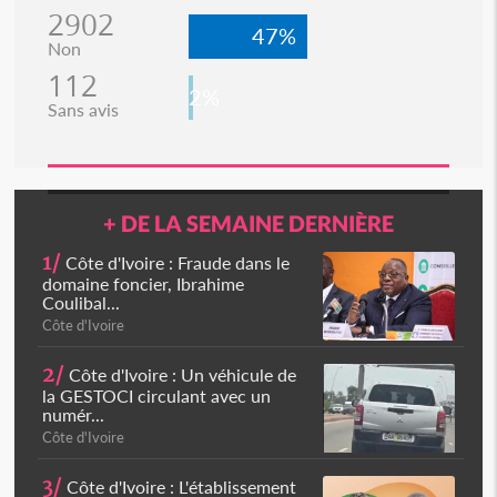
2902
47%
Non
112
2%
Sans avis
+ DE LA SEMAINE DERNIÈRE
1/
Côte d'Ivoire : Fraude dans le
domaine foncier, Ibrahime
Coulibal...
Côte d'Ivoire
2/
Côte d'Ivoire : Un véhicule de
la GESTOCI circulant avec un
numér...
Côte d'Ivoire
3/
Côte d'Ivoire : L'établissement