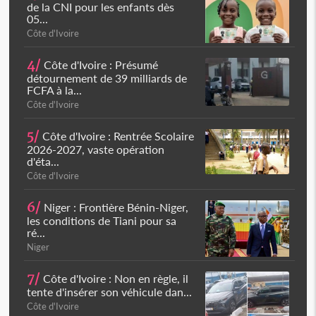
de la CNI pour les enfants dès
05...
Côte d'Ivoire
4/
Côte d'Ivoire : Présumé
détournement de 39 milliards de
FCFA à la...
Côte d'Ivoire
5/
Côte d'Ivoire : Rentrée Scolaire
2026-2027, vaste opération
d'éta...
Côte d'Ivoire
6/
Niger : Frontière Bénin-Niger,
les conditions de Tiani pour sa
ré...
Niger
7/
Côte d'Ivoire : Non en règle, il
tente d'insérer son véhicule dan...
Côte d'Ivoire