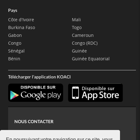
Pays
Côte d'Ivoire
Mali
Burkina Faso
Togo
Gabon
Cameroun
Congo
Congo (RDC)
Sénégal
Guinée
Bénin
Guinée Equatorial
Télécharger l'application KOACI
NOUS CONTACTER
contact@koaci.com
En poursuivant votre navigation sur ce site, vous