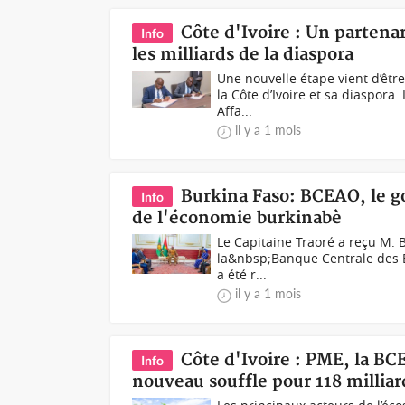
Côte d'Ivoire : Un partenar
Info
les milliards de la diaspora
Une nouvelle étape vient d’êtr
la Côte d’Ivoire et sa diaspora
Affa...
il y a 1 mois
Burkina Faso: BCEAO, le g
Info
de l'économie burkinabè
Le Capitaine Traoré a reçu M. 
la&nbsp;Banque Centrale des Ét
a été r...
il y a 1 mois
Côte d'Ivoire : PME, la BC
Info
nouveau souffle pour 118 milli