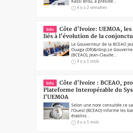
Kassi Brou, a présidé...
il y a 2 semaines
Côte d'Ivoire: UEMOA, les 
Info
liés à l'évolution de la conjonct
Le Gouverneur de la BCEAO Jea
Ouaga (DR)&nbsp;Le Gouverneur
(BCEAO), Jean-Claude...
il y a 1 mois
Côte d'Ivoire : BCEAO, pro
Info
Plateforme Interopérable du Sy
l'UEMOA
Selon une note consultée ce sa
l’Ouest (BCEAO) informe les ba
établiss...
il y a 1 mois