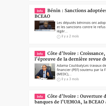
Bénin : Sanctions adoptées 
Info
BCEAO
Les députés béninois ont adop
et les sanctions contre le refus
légèr...
il y a 2 mois
Côte d'Ivoire : Croissance
Info
l'épreuve de la dernière revue 
Adama CoulibalyLes travaux d
financier (PEF) soutenu par la F
(MEDC),...
il y a 3 mois
Côte d'Ivoire : Ouverture 
Info
banques de l'UEMOA, la BCEAO a