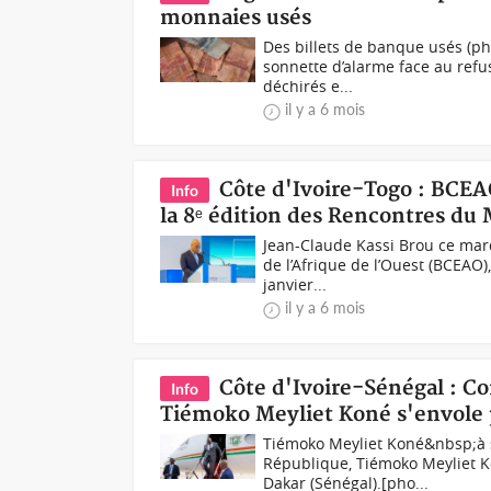
monnaies usés
Des billets de banque usés (p
sonnette d’alarme face au refus
déchirés e...
il y a 6 mois
Côte d'Ivoire-Togo : BCEA
Info
la 8ᵉ édition des Rencontres du
Jean-Claude Kassi Brou ce mar
de l’Afrique de l’Ouest (BCEAO),
janvier...
il y a 6 mois
Côte d'Ivoire-Sénégal : 
Info
Tiémoko Meyliet Koné s'envole 
Tiémoko Meyliet Koné&nbsp;à s
République, Tiémoko Meyliet K
Dakar (Sénégal).[pho...