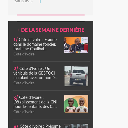
Sans avis
+ DE LA SEMAINE DERNIÈRE
1/
Côte d'Ivoire : Fraude
dans le domaine foncier,
Ibrahime Coulibal...
Côte d'Ivoire
2/
Côte d'Ivoire : Un
véhicule de la GESTOCI
circulant avec un numér...
Côte d'Ivoire
3/
Côte d'Ivoire :
L'établissement de la CNI
pour les enfants dès 05...
Côte d'Ivoire
4/
Côte d'Ivoire : Présumé