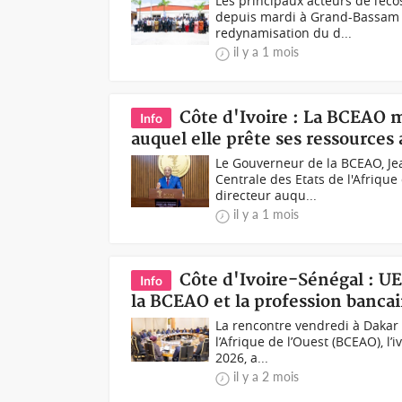
Les principaux acteurs de l’éco
depuis mardi à Grand-Bassam da
redynamisation du d...
il y a 1 mois
Côte d'Ivoire : La BCEAO m
Info
auquel elle prête ses ressources
Le Gouverneur de la BCEAO, Je
Centrale des Etats de l'Afrique
directeur auqu...
il y a 1 mois
Côte d'Ivoire-Sénégal : U
Info
la BCEAO et la profession bancai
La rencontre vendredi à Dakar
l’Afrique de l’Ouest (BCEAO), l’
2026, a...
il y a 2 mois