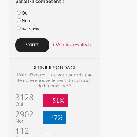
parait-il compétent ?
Oui
Non
Sans avis
+ Voir les resultats
DERNIER SONDAGE
Côte d'Ivoire: Etes-vous surpris par
le non-renouvellement du contrat
de Emerse Faé ?
3128
51%
Oui
2902
47%
Non
112
2%