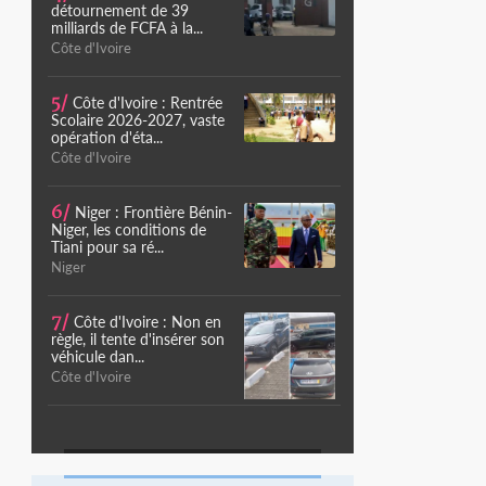
détournement de 39
milliards de FCFA à la...
Côte d'Ivoire
5/
Côte d'Ivoire : Rentrée
Scolaire 2026-2027, vaste
opération d'éta...
Côte d'Ivoire
6/
Niger : Frontière Bénin-
Niger, les conditions de
Tiani pour sa ré...
Niger
7/
Côte d'Ivoire : Non en
règle, il tente d'insérer son
véhicule dan...
Côte d'Ivoire