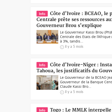
Côte d'Ivoire : BCEAO, le 
Info
Centrale prête ses ressources au
Gouverneur Brou s'explique
Le Gouverneur Kassi Brou (Ph)
Centrale des Etats de l’Afriqu
à 3%, tandis...
il y a 5 mois
Côte d'Ivoire-Niger : Inst
Info
Tahoua, les justificatifs du Gou
Le Gouverneur de la BCEAO Jea
Gouverneur de la Banque Centra
Claude Kassi Bro...
il y a 5 mois
Togo : Le MMLK interpelle 
Info