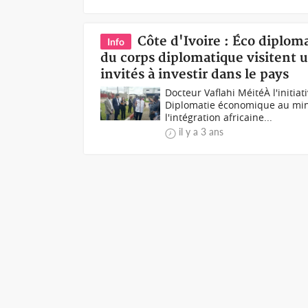
Côte d'Ivoire : Éco diplom
Info
du corps diplomatique visitent 
invités à investir dans le pays
Docteur Vaflahi MéitéÀ l'initia
Diplomatie économique au minis
l'intégration africaine...
il y a 3 ans