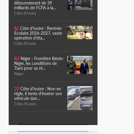
détournement de 39
milliards de FCFA à la...
Côte d'Ivoire
5/
Côte d'Ivoire : Rentrée
Scolaire 2026-2027, vaste
opération d'éta...
Côte d'Ivoire
6/
Niger : Frontière Bénin-
Niger, les conditions de
Tiani pour sa ré...
Niger
7/
Côte d'Ivoire : Non en
règle, il tente d'insérer son
véhicule dan...
Côte d'Ivoire