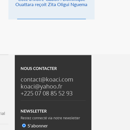
Ouattara reçoit Zita Oligui Nguema
NOUS CONTACTER
contact@koaci.com
koaci@yahoo.fr
+225 07 08 85 52 93
NEWSLETTER
ial
Restez connecté via notre newsletter
S'abonner