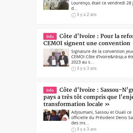
Lourenço, était ce vendredi 28
d...
il y a 2 ans
Côte d'Ivoire : Pour la ref
Info
CEMOI signent une convention
Signature de la convention jeu
CEMOI Côte d’Ivoire&nbsp;a été 
2023 au s...
il y a 3 ans
Côte d'Ivoire : Sassou-N'g
Info
pays a très tôt compris que l'enj
transformation locale »
Adjoumani, Sassou et Ouali ce 
officielle du Président Denis 
des ins...
il y a 3 ans