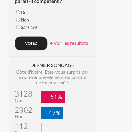
parait-il compétent ?
Oui
Non
Sans avis
+ Voir les resultats
DERNIER SONDAGE
Côte d'Ivoire: Etes-vous surpris par
le non-renouvellement du contrat
de Emerse Faé ?
3128
51%
Oui
2902
47%
Non
112
2%