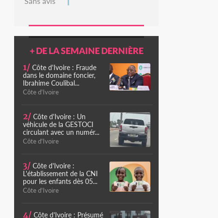
Sans avis
+ DE LA SEMAINE DERNIÈRE
1/
Côte d'Ivoire : Fraude
dans le domaine foncier,
Ibrahime Coulibal...
Côte d'Ivoire
2/
Côte d'Ivoire : Un
véhicule de la GESTOCI
circulant avec un numér...
Côte d'Ivoire
3/
Côte d'Ivoire :
L'établissement de la CNI
pour les enfants dès 05...
Côte d'Ivoire
4/
Côte d'Ivoire : Présumé