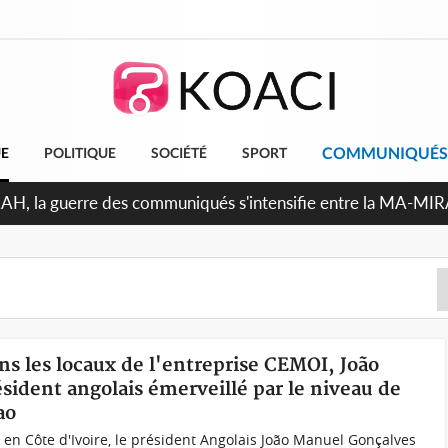
COMMUNIQUÉS
UE
POLITIQUE
SOCIÉTÉ
SPORT
RAH, la guerre des communiqués s'intensifie entre la MA-MI
le projet de précompte sur les salaires des agents
ans les locaux de l'entreprise CEMOI, João
ident angolais émerveillé par le niveau de
ao
es en Côte d'Ivoire, le président Angolais João Manuel Gonçalves